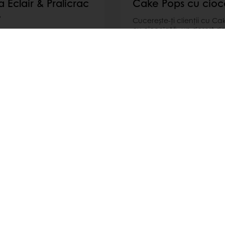
a Eclair & Pralicrac
Cake Pops cu cioc
e
Cucerește-ți clienții cu Ca
cu ciocolată, un desert del
e-ți clienții cu Vanilla
de Candy Bar, glazurat c
 Pralicrac Glaze, un desert
ciocolată veritabilă belgi
s de Candy Bar, ce
albă, neagră, amber sau 
 excelent coaja de ecler,
lapte.
 vanilie și inserția de
.
mai mult
Citește mai mult
lă
Promoții exclusive
Rețete de inspirație
Dat
tos