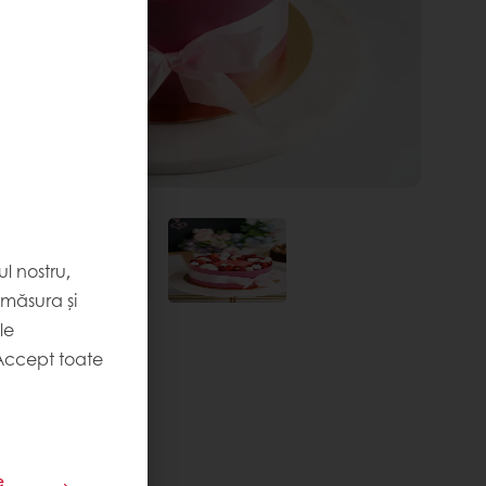
l nostru,
 măsura și
le
Accept toate
DE LUCRU
e