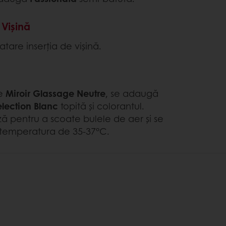
 Vișină
tare inserția de vișină.
te
Miroir Glassage Neutre
, se adaugă
election Blanc
topită și colorantul.
ă pentru a scoate bulele de aer și se
a temperatura de 35-37°C.