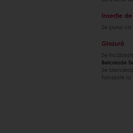
Inserție de
Se pune ca a
Glazură
Se încălzeș
Belcolade S
Se blendeaz
folosește l