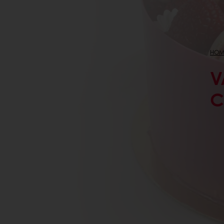
HOM
V
C