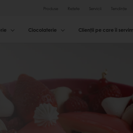
Produse
Rețete
Servicii
Tendințe
rie
Ciocolaterie
Clienții pe care îi servi