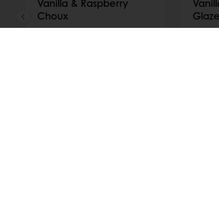
Vanilla & Raspberry
Vanill
Choux
Glaz
Cucerește-ți clienții cu Vanilla &
Cucereșt
Raspberry Choux, un desert
Eclair &
delicios de Candy Bar, ce
delicio
combină excelent craquelin-ul,
combină
coaja de choux, crema de vanilie
crema de
și inserția de zmeură.
zmeură
Citește mai mult
Citește 
Disponibil 24/7
Plata online disponibi
Produse
Despre Pura