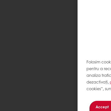
Folosim cook
pentru a recu
analiza trafi
dezactivați,
cookies”, sun
Accept