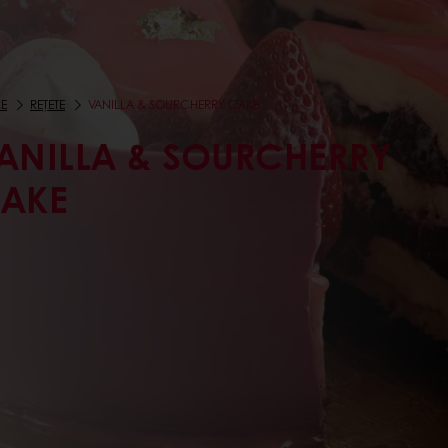
E
REȚETE
VANILLA & SOURCHERRY CAKE
ANILLA & SOURCHERRY
AKE