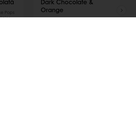
olată
Dark Chocolate &
Orange
ke Pops
icios
Cucerește-ți clienții cu Dark
u
Chocolate & Orange, un desert
ană
delicios de Candy Bar, ce
cu
combină excelent blatul cu bază
crocantă, mousse-ul de ciocolată
neagră și inserția de portocală.
Citește mai mult
e despre consumatori
Noutăți și trenduri
Selectează o țară