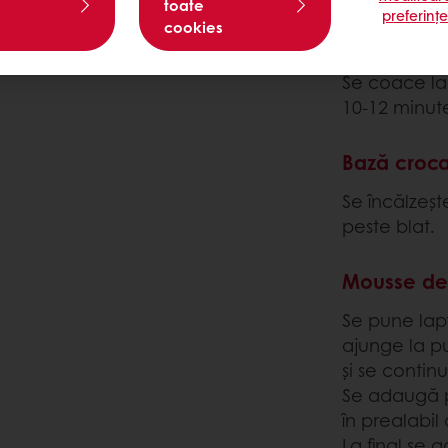
toate
preferinț
cookies
Se amestecă
5 minute.
Se coace la
10-12 minut
Bază croc
Se încălzeș
peste blat.
Mousse de 
Se pune lap
ajunge la p
și se contin
Se adaugă 
în prealabil 
La final se