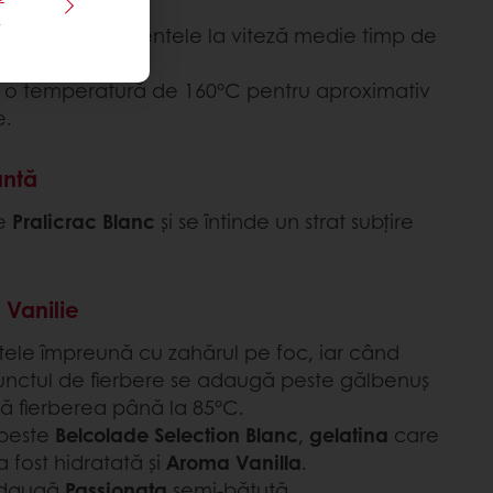
e
 toate ingredientele la viteză medie timp de
 o temperatură de 160°C pentru aproximativ
e.
antă
te
Pralicrac Blanc
și se întinde un strat subțire
Vanilie
tele împreună cu zahărul pe foc, iar când
unctul de fierbere se adaugă peste gălbenuș
uă fierberea până la 85°C.
peste
Belcolade Selection Blanc
,
gelatina
care
a fost hidratată și
Aroma Vanilla
.
 adaugă
Passionata
semi-bătută.