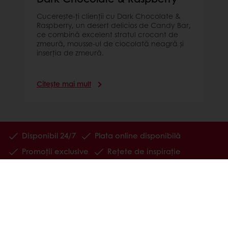
Cucerește-ți clienții cu Dark Chocolate &
Raspberry, un desert delicios de Candy Bar,
ce combină excelent stratul crocant de
zmeură, mousse-ul de ciocolată neagră și
inserția de zmeură.
Citește mai mult
Disponibil 24/7
Plata online disponibilă
Promoții exclusive
Rețete de inspirație
Date despre consumatori
Noutăți și trenduri
Produse
Rețete
Servicii