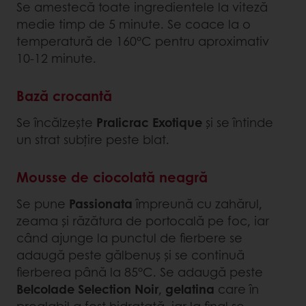
Se amestecă toate ingredientele la viteză
medie timp de 5 minute. Se coace la o
temperatură de 160°C pentru aproximativ
10-12 minute.
Bază crocantă
Se încălzește
Pralicrac Exotique
și se întinde
un strat subțire peste blat.
Mousse de ciocolată neagră
Se pune
Passionata
împreună cu zahărul,
zeama și răzătura de portocală pe foc, iar
când ajunge la punctul de fierbere se
adaugă peste gălbenuș și se continuă
fierberea până la 85°C. Se adaugă peste
Belcolade Selection Noir
,
gelatina
care în
prealabil a fost hidratată, iar la final se