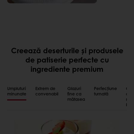
Creează deserturile și produsele
de patiserie perfecte cu
ingrediente premium
Umpluturi
Extrem de
Glazuri
Perfecțiune
O
minunate
convenabil
fine ca
turnată
ale
mătasea
mai
bun