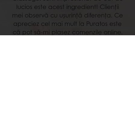
lucios este acest ingredient! Clienții
mei observă cu ușurință diferența. Ce
apreciez cel mai mult la Puratos este
că pot să-mi plasez comenzile online.
Reprezentantul de vânzări cu care
colaborez are mai mult timp să se
concentreze pe dezvoltarea afacerii
mele și mă ajută să rămân la curent
cu cele mai noi tendințe.”
DORNIC DE MAI MULT?