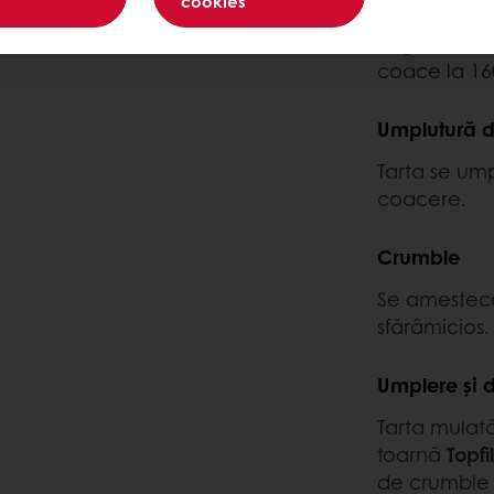
cookies
Se amestecă
la grosimea
coace la 16
Umplutură 
Tarta se um
coacere.
Crumble
Se amestecă
sfărâmicios.
Umplere și 
Tarta mulat
toarnă
Topf
de crumble 