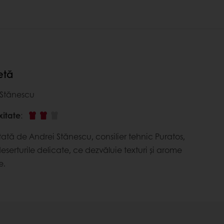
etă
 Stănescu
xitate
:
ată de Andrei Stănescu, consilier tehnic Puratos,
serturile delicate, ce dezvăluie texturi și arome
e.