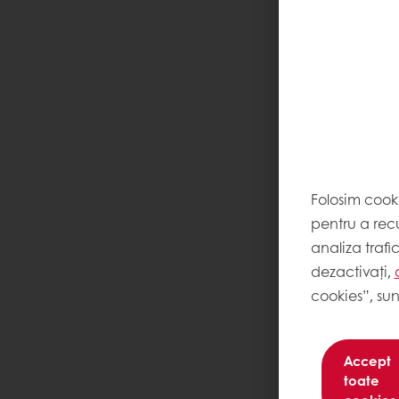
Folosim cook
pentru a recu
analiza trafi
dezactivați,
cookies”, sun
Accept
toate