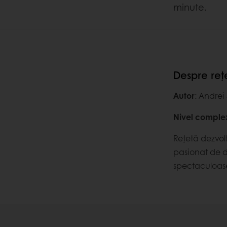
minute.
Despre reț
Autor
: Andrei
Nivel comple
Rețetă dezvolt
pasionat de de
spectaculoas