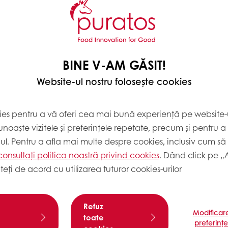
BINE V-AM GĂSIT!
Website-ul nostru folosește cookies
ies pentru a vă oferi cea mai bună experiență pe website-u
noaște vizitele și preferințele repetate, precum și pentru a
cul. Pentru a afla mai multe despre cookies, inclusiv cum să 
consultați politica noastră privind cookies
. Dând click pe „
teți de acord cu utilizarea tuturor cookies-urilor
MOD DE 
Refuz
Modificar
Aluat frage
toate
preferinț