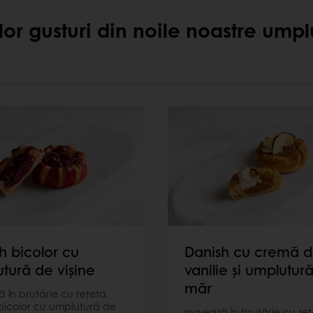
lor gusturi din noile noastre umplu
h bicolor cu
Danish cu cremă 
tură de vișine
vanilie și umplutur
măr
ă în brutărie cu rețeta
bicolor cu umplutură de
Inovează în brutărie cu re