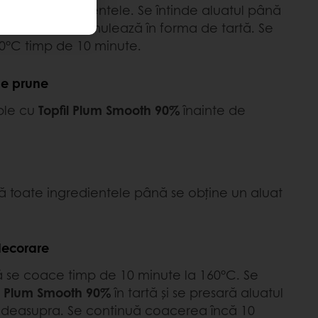
 toate ingredientele. Se întinde aluatul până
 de 2 mm și se mulează în forma de tartă. Se
0°C timp de 10 minute.
de prune
ple cu
Topfil Plum Smooth 90%
înainte de
 toate ingredientele până se obține un aluat
decorare
ă se coace timp de 10 minute la 160°C. Se
il Plum Smooth 90%
în tartă și se presară aluatul
deasupra. Se continuă coacerea încă 10