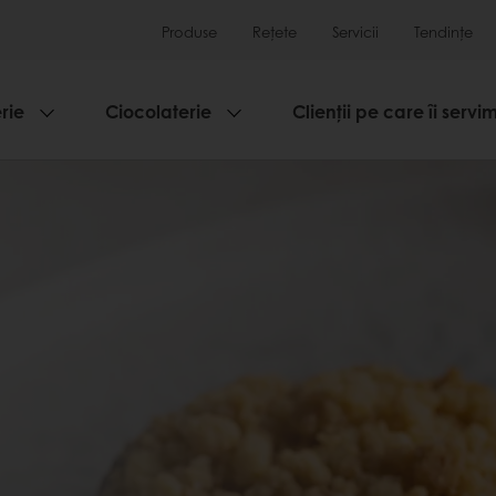
Produse
Rețete
Servicii
Tendințe
rie
Ciocolaterie
Clienții pe care îi servi