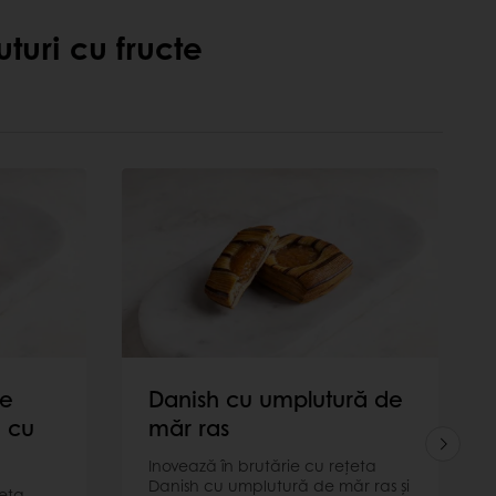
turi cu fructe
de
Danish cu umplutură de
ă cu
măr ras
Inovează în brutărie cu rețeta
Danish cu umplutură de măr ras și
țeta