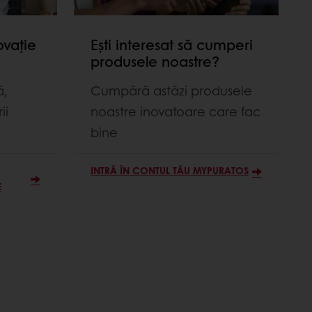
ovație
Ești interesat să cumperi
produsele noastre?
ă,
Cumpără astăzi produsele
ii
noastre inovatoare care fac
bine
INTRĂ ÎN CONTUL TĂU MYPURATOS
E