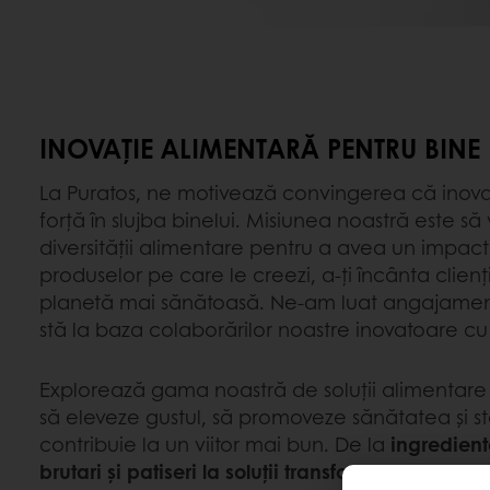
INOVAȚIE ALIMENTARĂ PENTRU BINE
La Puratos, ne motivează convingerea că inova
forță în slujba binelui. Misiunea noastră este să
diversității alimentare pentru a avea un impact
produselor pe care le creezi, a-ți încânta clienții
planetă mai sănătoasă. Ne-am luat angajamen
stă la baza colaborărilor noastre inovatoare cu c
Explorează gama noastră de soluții alimentar
să eleveze gustul, să promoveze sănătatea și st
contribuie la un viitor mai bun. De la
ingredient
brutari și patiseri la soluții transformatoare pent