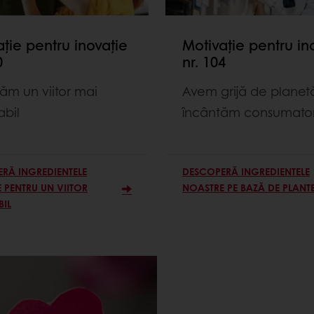
ție pentru inovație
Motivație pentru in
0
nr. 104
m un viitor mai
Avem grijă de planet
abil
încântăm consumator
RĂ INGREDIENTELE
DESCOPERĂ INGREDIENTELE
 PENTRU UN VIITOR
NOASTRE PE BAZĂ DE PLANT
BIL