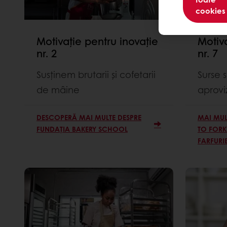
cookies
Motivație pentru inovație
Motiva
nr. 2
nr. 7
Susținem brutarii și cofetarii
Surse 
de mâine
aprovi
DESCOPERĂ MAI MULTE DESPRE
MAI MUL
FUNDAȚIA BAKERY SCHOOL
TO FORK”
FARFURIE