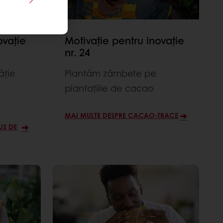
e
ovație
Motivație pentru inovație
nr. 24
ăție
Plantăm zâmbete pe
plantațiile de cacao
MAI MULTE DESPRE CACAO-TRACE
US DE