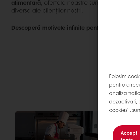
alimentară
, ofertele noastre sunt adaptate să 
diverse ale clienților noștri.
Descoperă motivele infinite pentru care să inove
Folosim cook
pentru a recu
analiza trafi
dezactivați,
cookies”, sun
Accept
toate