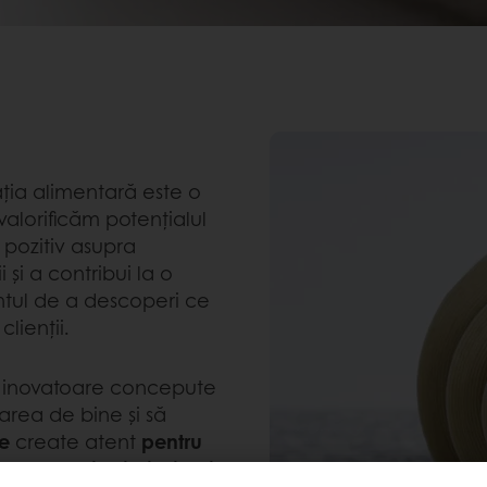
ția alimentară este o
 valorificăm potențialul
 pozitiv asupra
 și a contribui la o
tul de a descoperi ce
lienții.
e inovatoare concepute
area de bine și să
e
create atent
pentru
ru producție și distribuție