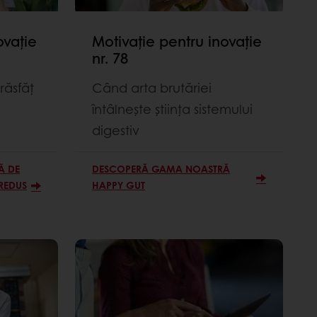
ovație
Motivație pentru inovație
nr. 78
ăsfăț
Când arta brutăriei
întâlnește știința sistemului
digestiv
Ă DE
DESCOPERĂ GAMA NOASTRĂ
REDUS
HAPPY GUT