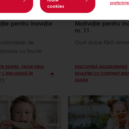
preferinț
cookies
ție pentru inovație
Motivație pentru in
nr. 11
sustenabile de
Gust dulce fără vinov
zionare cu fructe
TE DESPRE „FROM FIELD
DESCOPERĂ INGREDIENTELE
 („DIN LIVADĂ ÎN
NOASTRE CU CONȚINUT RED
”)
ZAHĂR