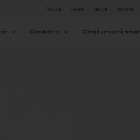
Produse
Rețete
Servicii
Tendințe
rie
Ciocolaterie
Clienții pe care îi servi