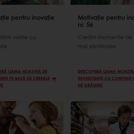
ție pentru inovație
Motivație pentru in
nr. 56
țim viețile cu
Creăm momente de r
ate
mai sănătoase
ERĂ GAMA NOASTRĂ DE
DESCOPERĂ GAMA NOASTR
ENTE PE BAZĂ DE CEREALE
INGREDIENTE CU CONȚINUT 
ȚE
DE GRĂSIME