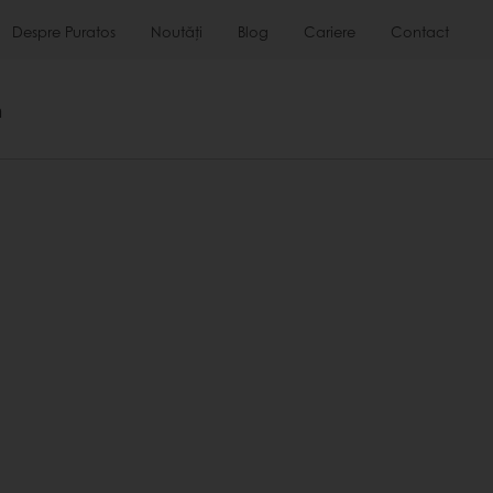
Despre Puratos
Noutăți
Blog
Cariere
Contact
m