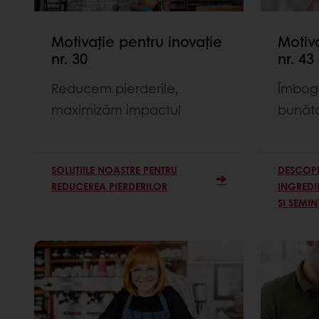
Motivație pentru inovație
Motiva
nr. 30
nr. 43
Reducem pierderile,
Îmbogă
maximizăm impactul
bunăt
SOLUȚIILE NOASTRE PENTRU
DESCOP
REDUCEREA PIERDERILOR
INGREDI
ȘI SEMIN