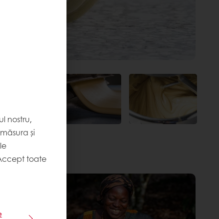
l nostru,
 măsura și
le
Accept toate
e