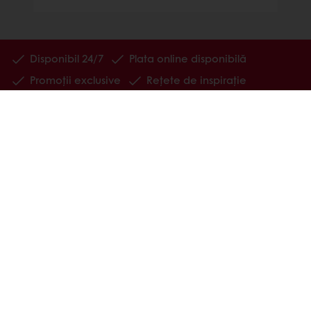
Disponibil 24/7
Plata online disponibilă
Promoții exclusive
Rețete de inspirație
Date despre consumatori
Noutăți și trenduri
Produse
Rețete
Servicii
Despre Puratos
Știri
Opinii ale consumatorilor
Contactează-ne