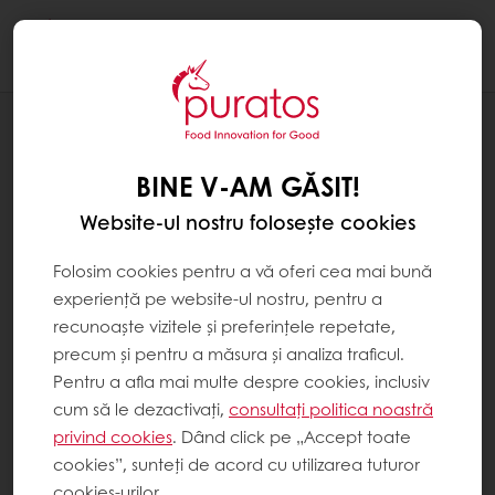
Togg
navi
REȚETE
PINEAPLE DREAM
BINE V-AM GĂSIT!
Website-ul nostru folosește cookies
Folosim cookies pentru a vă oferi cea mai bună
experiență pe website-ul nostru, pentru a
recunoaște vizitele și preferințele repetate,
precum și pentru a măsura și analiza traficul.
Pentru a afla mai multe despre cookies, inclusiv
cum să le dezactivați,
consultați politica noastră
privind cookies
. Dând click pe „Accept toate
cookies”, sunteți de acord cu utilizarea tuturor
cookies-urilor