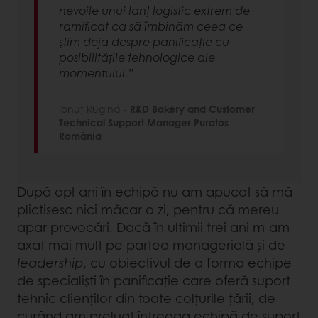
nevoile unui lanț logistic extrem de
ramificat ca să îmbinăm ceea ce
știm deja despre panificație cu
posibilitățile tehnologice ale
momentului.”
Ionuț Rugină -
R&D Bakery and Customer
Technical Support Manager Puratos
România
După opt ani în echipă nu am apucat să mă
plictisesc nici măcar o zi, pentru că mereu
apar provocări. Dacă în ultimii trei ani m-am
axat mai mult pe partea managerială și de
leadership
, cu obiectivul de a forma echipe
de specialiști în panificație care oferă suport
tehnic clienților din toate colțurile țării, de
curând am preluat întreaga echipă de suport