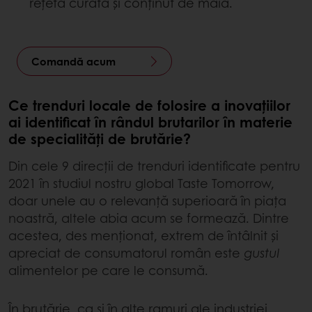
rețetă curată și conținut de maia.
Comandă acum
Ce trenduri locale de folosire a inovațiilor
ai identificat în rândul brutarilor în materie
de specialități de brutărie?
Din cele 9 direcții de trenduri identificate pentru
2021 în studiul nostru global Taste Tomorrow,
doar unele au o relevanță superioară în piața
noastră, altele abia acum se formează. Dintre
acestea, des menționat, extrem de întâlnit și
apreciat de consumatorul român este
gustul
alimentelor pe care le consumă.
În brutărie, ca și în alte ramuri ale industriei