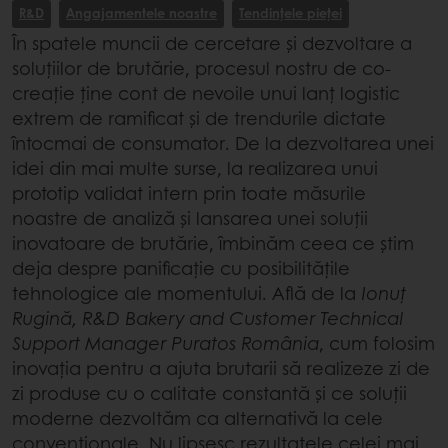
R&D
Angajamentele noastre
Tendințele pieței
​În spatele muncii de cercetare și dezvoltare a
soluțiilor de brutărie, procesul nostru de co-
creație ține cont de nevoile unui lanț logistic
extrem de ramificat și de trendurile dictate
întocmai de consumator. De la dezvoltarea unei
idei din mai multe surse, la realizarea unui
prototip validat intern prin toate măsurile
noastre de analiză și lansarea unei soluții
inovatoare de brutărie, îmbinăm ceea ce știm
deja despre panificație cu posibilitățile
tehnologice ale momentului. Află de la
Ionuț
Rugină, R&D Bakery and Customer Technical
Support Manager Puratos România
, cum folosim
inovația pentru a ajuta brutarii să realizeze zi de
zi produse cu o calitate constantă și ce soluții
moderne dezvoltăm ca alternativă la cele
convenționale. Nu lipsesc rezultatele celei mai