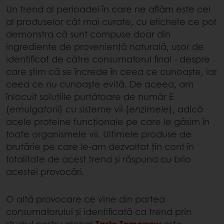
Un trend al perioadei în care ne aflăm este cel
al produselor cât mai curate, cu etichete ce pot
demonstra că sunt compuse doar din
ingrediente de proveniență naturală, ușor de
identificat de către consumatorul final - despre
care știm că se încrede în ceea ce cunoaște, iar
ceea ce nu cunoaște evită. De aceea, am
înlocuit soluțiile purtătoare de număr E
(
emulgatorii
) cu sisteme vii (
enzimele
), adică
acele proteine funcționale pe care le găsim în
toate organismele vii. Ultimele produse de
brutărie pe care le-am dezvoltat țin cont în
totalitate de acest trend și răspund cu brio
acestei provocări.
O altă provocare ce vine din partea
consumatorului și identificată ca trend prin
studiul nostru global
Taste Tomorrow
este