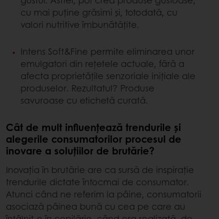
cu mai puține grăsimi și, totodată, cu
valori nutritive îmbunătățite.
Intens Soft&Fine permite eliminarea unor
emulgatori din rețetele actuale, fără a
afecta proprietățile senzoriale inițiale ale
produselor. Rezultatul? Produse
savuroase cu etichetă curată.
Cât de mult influențează trendurile și
alegerile consumatorilor procesul de
inovare a soluțiilor de brutărie?
Inovația în brutărie are ca sursă de inspirație
trendurile dictate întocmai de consumator.
Atunci când ne referim la pâine, consumatorii
asociază pâinea bună cu cea pe care au
întâlnit-o în copilărie, când era realizată, de