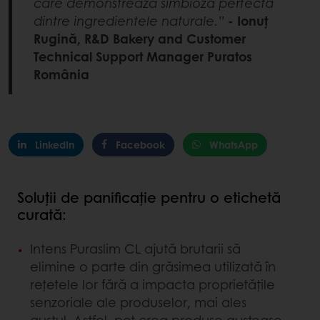
care demonstrează simbioza perfectă
dintre ingredientele naturale.”
- Ionuț
Rugină, R&D Bakery and Customer
Technical Support Manager Puratos
România
LinkedIn
Facebook
WhatsApp
Soluții de panificație pentru o etichetă
curată:
Intens Puraslim CL ajută brutarii să
elimine o parte din grăsimea utilizată în
rețetele lor fără a impacta proprietățile
senzoriale ale produselor, mai ales
gustul. Astfel, pot crea produse gustoase,