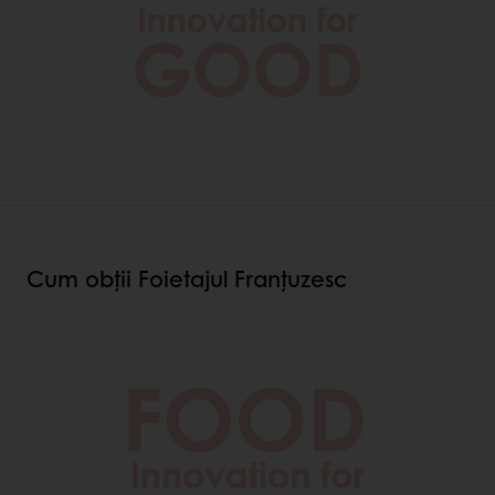
Cum obții Foietajul Franțuzesc