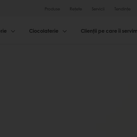
Produse
Rețete
Servicii
Tendințe
rie
Ciocolaterie
Clienții pe care îi servi