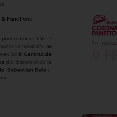
ca
c & Panettone
ți pentru mai mult timp?
ul nostru demonstrativ de
oc în 𝗖𝗲𝗻𝘁𝗿𝘂𝗹 𝗱𝗲
𝗽𝗼𝗰𝗮 și află secretul de la
̆𝗿𝗶𝗲, 𝗦𝗲𝗯𝗮𝘀𝘁𝗶𝗮𝗻 𝗗𝗮𝗹𝗲 și
𝗲𝗮.