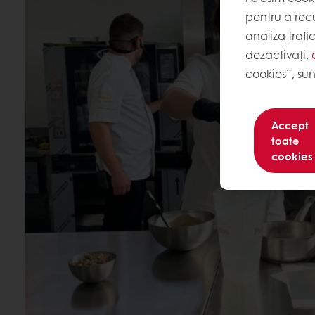
pentru a recu
analiza trafi
dezactivați,
cookies”, sun
Accept
toate
cookies