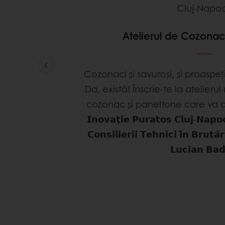
Cluj-Napo
Atelierul de Cozona
Cozonaci și savuroși, și proaspe
Da, există! Înscrie-te la atelier
cozonac și panettone care va avea l
𝗜𝗻𝗼𝘃𝗮𝘁̦𝗶𝗲 𝗣𝘂𝗿𝗮𝘁𝗼𝘀 𝗖𝗹𝘂𝗷-𝗡
𝗖𝗼𝗻𝘀𝗶𝗹𝗶𝗲𝗿𝗶𝗶 𝗧𝗲𝗵𝗻𝗶𝗰𝗶 𝗶̂𝗻 𝗕𝗿𝘂𝘁𝗮
𝗟𝘂𝗰𝗶𝗮𝗻 𝗕𝗮