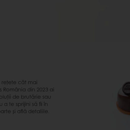
 rețete cât mai
s România din 2023 ai
soluții de brutărie sau
te sprijini să fii în
rte și află detaliile.