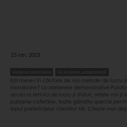
23 ian. 2023
Gustul pe mâini bune
Ce își doresc consumatorii?
Ești mereu în căutare de noi metode de lucru și
inovatoare? La atelierele demonstrative Purato
acces la tehnici de lucru și sfaturi, rețete noi și 
patiserie-cofetărie, toate gândite special pentru a 
topul preferințelor clienților tăi. Citește mai depa