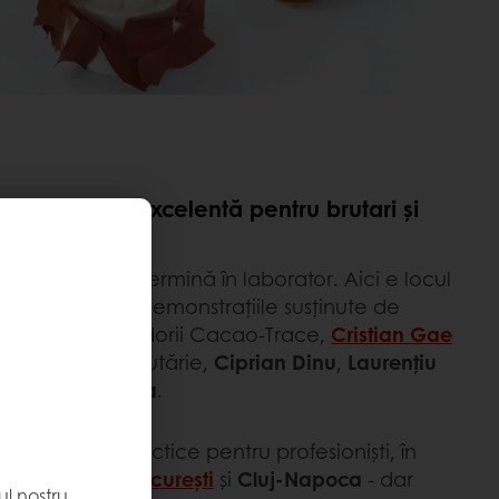
 oportunitate excelentă pentru brutari și
laborator și se termină în laborator. Aici e locul
m
și organizăm demonstrațiile susținute de
România: ambasadorii Cacao-Trace,
Cristian Gae
lierii tehnici în brutărie,
Ciprian Dinu
,
Laurențiu
e
și
Lucian Badea
.
de ateliere practice pentru profesioniști, în
 inovație
din
București
și
Cluj-Napoca
- dar
l nostru,