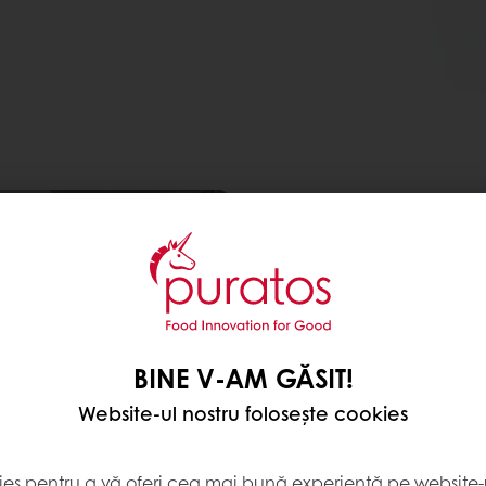
Atelierele practice, o
patiseri-cofetari
O zi la Puratos începe în 
unde
inovăm
,
dezvoltă
profesioniștii Puratos 
și
Diana Chiriță
, și consi
BINE V-AM GĂSIT!
Holtman
,
Sebastian Dal
Website-ul nostru folosește cookies
În 2023, continuăm seria 
laboratoarele noastre de
ies pentru a vă oferi cea mai bună experiență pe website-u