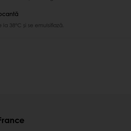
ocantă
 la 38°C și se emulsifiază.
sFrance