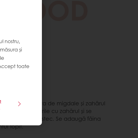
l nostru,
 măsura și
le
Accept toate
PREPARARE
cuit
e
 ouăle cu pudra de migdale și zahărul
e
umează albușurile cu zahărul și se
ă în primul amestec. Se adaugă făina
tul topit.