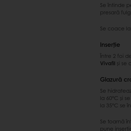
Se întinde p
presară fulg
Se coace la
Inserție
Între 2 foi 
Vivafil
și se
Glazură cr
Se hidrateaz
la 60°C și 
la 35°C se 
Se toarnă în
pune inserți