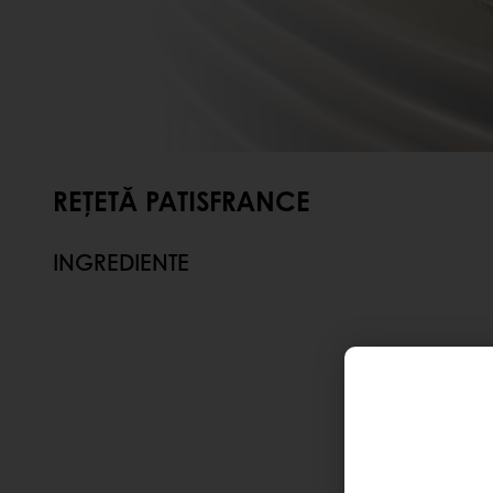
REȚETĂ PATISFRANCE
INGREDIENTE