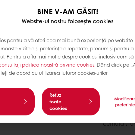
BINE V-AM GĂSIT!
Website-ul nostru folosește cookies
ies pentru a vă oferi cea mai bună experiență pe website-u
noaște vizitele și preferințele repetate, precum și pentru a
cul. Pentru a afla mai multe despre cookies, inclusiv cum să 
consultați politica noastră privind cookies
. Dând click pe „
MOD DE 
teți de acord cu utilizarea tuturor cookies-urilor
Jocond bis
Refuz
Modificar
Se amestecă
toate
preferinț
pudră. Se sp
cookies
încorporeaz
cernută și un