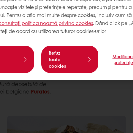
în sectorul nostru de
noaște vizitele și preferințele repetate, precum și pentru a
punct de vedere al
cul. Pentru a afla mai multe despre cookies, inclusiv cum să 
 de reglementare duce la
consultați politica noastră privind cookies
. Dând click pe „
e (de exemplu: fără
teți de acord cu utilizarea tuturor cookies-urilor
i, fără arome artificiale).
 au în înțelegerea
ui la crearea unor liste
Refuz
odusele finite realizate
Modificar
toate
 pentru pâini rustice
preferinț
cookies
i au posibilitatea de a
Twitter
Faceboo
e proaspete cu etichete
xtură deosebită de
iei belgiene
Puratos
.