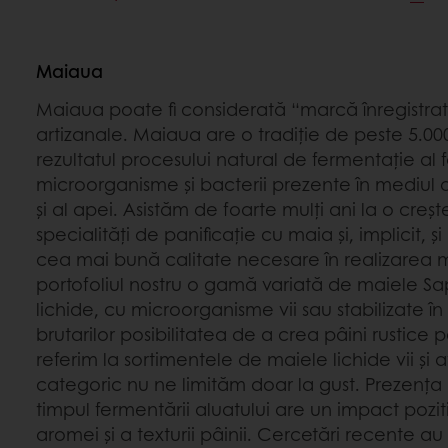
Maiaua
Maiaua poate fi considerată “marcă înregistrat
artizanale. Maiaua are o tradiție de peste 5.000
rezultatul procesului natural de fermentație al făi
microorganisme și bacterii prezente în mediul
și al apei. Asistăm de foarte mulți ani la o creșt
specialități de panificație cu maia și, implicit, 
cea mai bună calitate necesare în realizarea m
portofoliul nostru o gamă variată de maiele Sa
lichide, cu microorganisme vii sau stabilizate în
brutarilor posibilitatea de a crea pâini rustice
referim la sortimentele de maiele lichide vii și 
categoric nu ne limităm doar la gust. Prezența 
timpul fermentării aluatului are un impact pozit
aromei și a texturii pâinii. Cercetări recente a