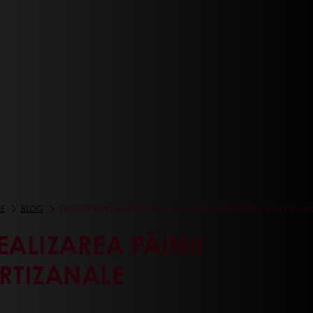
E
BLOG
DESCOPERĂ CE PRESUPUNE REALIZAREA PÂINII ARTIZANALE CU M
EALIZAREA PÂINII
RTIZANALE