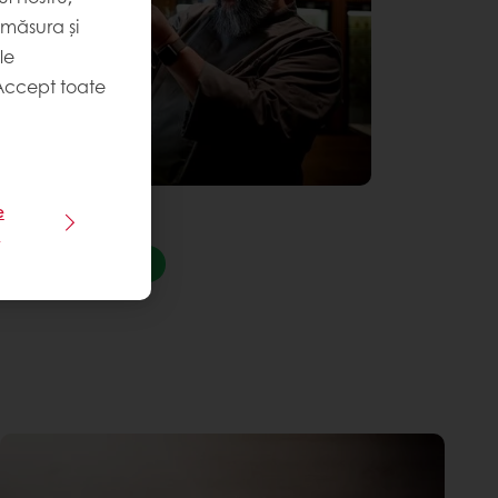
 măsura și
le
Accept toate
e
e
k
WhatsApp