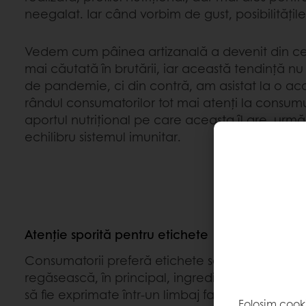
neegalat. Iar când vorbim de gust, posibilitățile
Vedem cum pâinea artizanală a devenit din ce 
mai căutată în brutării, iar această tendință nu
de pandemie, ci din contră, am asistat la o acc
rândul consumatorilor tot mai atenți la consumul
aportul nutrițional pe care aceasta îl are, urmăr
echilibru sistemul imunitar.
Atenție sporită pentru etichete
Consumatorii preferă etichete scurte, curate și 
regăsească, în principal, ingrediente naturale,
să fie exprimate într-un limbaj familiar sau ușor 
Folosim cook