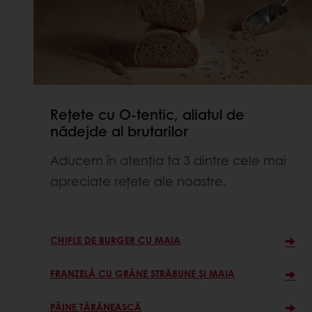
Rețete cu O-tentic, aliatul de
nădejde al brutarilor
Aducem în atenția ta 3 dintre cele mai
apreciate rețete ale noastre.
CHIFLE DE BURGER CU MAIA
FRANZELĂ CU GRÂNE STRĂBUNE ȘI MAIA
PÂINE ȚĂRĂNEASCĂ