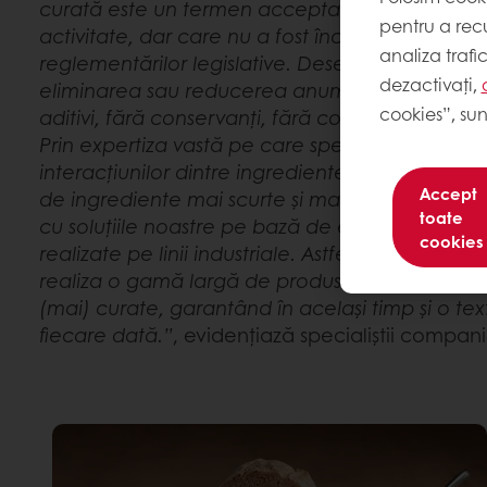
curată este un termen acceptat la scară largă 
pentru a recu
activitate, dar care nu a fost încă definit din 
analiza trafi
reglementărilor legislative. Deseori, acest vid
dezactivați,
eliminarea sau reducerea anumitor ingredient
cookies”, sun
aditivi, fără conservanți, fără coloranți artificial
Prin expertiza vastă pe care specialiștii noștri o
interacțiunilor dintre ingrediente, putem contrib
Accept
de ingrediente mai scurte și mai clare pentru pr
toate
cu soluțiile noastre pe bază de enzime, chiar și
cookies
realizate pe linii industriale. Astfel, producători
realiza o gamă largă de produse de panificați
(mai) curate, garantând în același timp și o te
fiecare dată.”
, evidențiază specialiștii compan