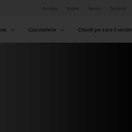
Produse
Rețete
Servicii
Tendințe
rie
Ciocolaterie
Clienții pe care îi servi