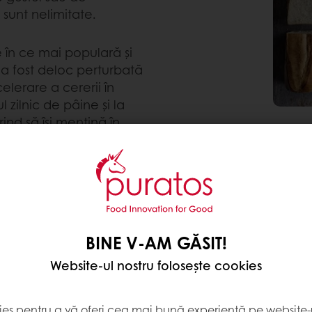
 sunt nelimitate.
în ce mai populară și
 a fost deloc perturbată
elerare a cererii în
 zilnic de pâine și la
ind să își mențină în
BINE V-AM GĂSIT!
la obiect, pe care să se
Website-ul nostru folosește cookies
 iar denumirile acestora
de înțeles.
„Eticheta
ies pentru a vă oferi cea mai bună experiență pe website-u