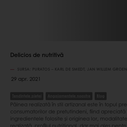
Delicios de nutritivă
SURSA: PURATOS – KARL DE SMEDT, JAN WILLEM GROEN
29 apr. 2021
Tendințele pieței
Angajamentele noastre
Blog
Pâinea realizată în stil artizanal este în topul pre
consumatorilor de pretutindeni, fiind apreciat
ingredientele folosite și originea lor, modalitat
realizată, profilul nutrițional, dar mai ales pent