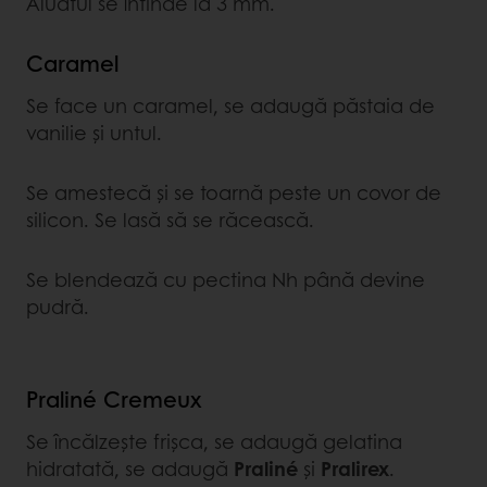
Aluatul se întinde la 3 mm.
Caramel
Se face un caramel, se adaugă păstaia de
vanilie și untul.
Se amestecă și se toarnă peste un covor de
silicon. Se lasă să se răcească.
Se blendează cu pectina Nh până devine
pudră.
Praliné Cremeux
Se încălzește frișca, se adaugă gelatina
hidratată, se adaugă
Praliné
și
Pralirex
.