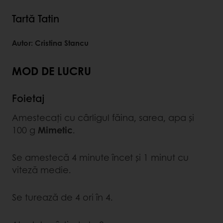
Tartă Tatin
Autor: Cristina Stancu
MOD DE LUCRU
Foietaj
Amestecați cu cârligul făina, sarea, apa și
100 g
Mimetic
.
Se amestecă 4 minute încet și 1 minut cu
viteză medie.
Se turează de 4 ori în 4.