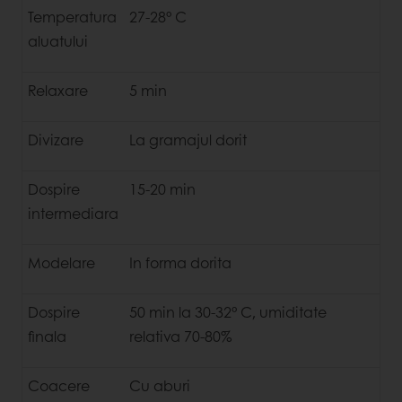
Temperatura
27-28° C
aluatului
Relaxare
5 min
Divizare
La gramajul dorit
Dospire
15-20 min
intermediara
Modelare
In forma dorita
Dospire
50 min la 30-32° C, umiditate
finala
relativa 70-80%
Coacere
Cu aburi