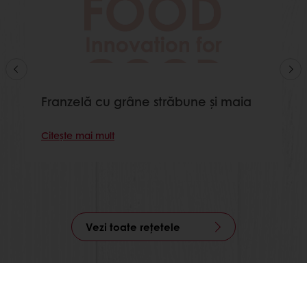
Franzelă cu grâne străbune și maia
Citește mai mult
Vezi toate rețetele
Disponibil 24/7
Plata online disponibilă
Promoții exclusive
Rețete de inspirație