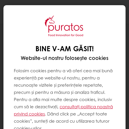
Togg
navi
REȚETE
PURAVITA SECARĂ
BINE V-AM GĂSIT!
Website-ul nostru folosește cookies
Folosim cookies pentru a vă oferi cea mai bună
experiență pe website-ul nostru, pentru a
recunoaște vizitele și preferințele repetate,
precum și pentru a măsura și analiza traficul.
Pentru a afla mai multe despre cookies, inclusiv
cum să le dezactivați,
consultați politica noastră
privind cookies
. Dând click pe „Accept toate
cookies”, sunteți de acord cu utilizarea tuturor
cookies-urilor