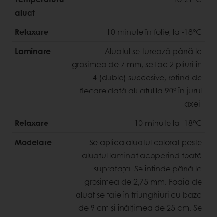
aluat
Relaxare
10 minute în folie, la -18°C
Laminare
Aluatul se turează până la
grosimea de 7 mm, se fac 2 pliuri în
4 (duble) succesive, rotind de
fiecare dată aluatul la 90° în jurul
axei.
Relaxare
10 minute la -18°C
Modelare
Se aplică aluatul colorat peste
aluatul laminat acoperind toată
suprafața. Se întinde până la
grosimea de 2,75 mm. Foaia de
aluat se taie în triunghiuri cu baza
de 9 cm și înălțimea de 25 cm. Se