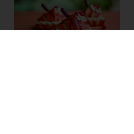
Blueberry Smoobees & Cream
Rețetă Crazy Croissant.
Citește mai mult
Disponibil 24/7
Plata online disponibilă
Promoții exclusive
Rețete de inspirație