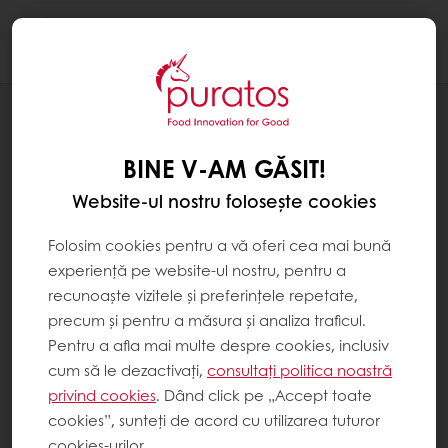
Togg
navi
REȚETE
CHIFLE BURGER CU CARTOFI,
BINE V-AM GĂSIT!
ROZMARIN ȘI MAIA
Website-ul nostru folosește cookies
Folosim cookies pentru a vă oferi cea mai bună
experiență pe website-ul nostru, pentru a
recunoaște vizitele și preferințele repetate,
precum și pentru a măsura și analiza traficul.
Pentru a afla mai multe despre cookies, inclusiv
cum să le dezactivați,
consultați politica noastră
privind cookies
. Dând click pe „Accept toate
cookies”, sunteți de acord cu utilizarea tuturor
cookies-urilor