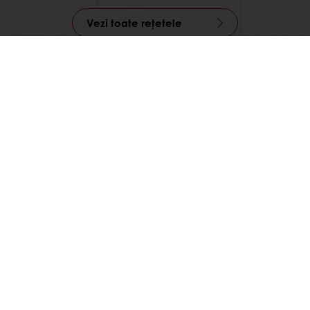
Vezi toate rețetele
Disponibil 24/7
Plata online disponibilă
Promoții exclusive
Rețete de inspirație
Date despre consumatori
Noutăți și trenduri
Produse
Rețete
Servicii
Despre Puratos
Știri
Opinii ale consumatorilor
Contactează-ne