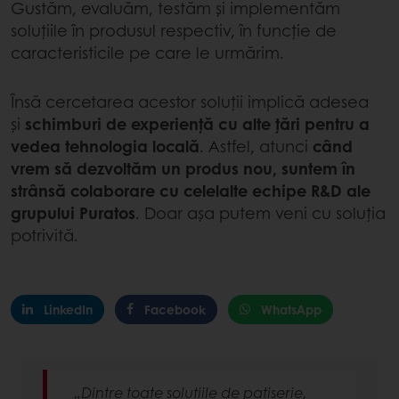
Gustăm, evaluăm, testăm și implementăm
soluțiile în produsul respectiv, în funcție de
caracteristicile pe care le urmărim.
Însă cercetarea acestor soluții implică adesea
și
schimburi de experiență cu alte țări pentru a
vedea tehnologia locală
. Astfel, atunci
când
vrem să dezvoltăm un produs nou, suntem în
strânsă colaborare cu celelalte echipe R&D ale
grupului Puratos
. Doar așa putem veni cu soluția
potrivită.
LinkedIn
Facebook
WhatsApp
„Dintre toate soluțiile de patiserie,