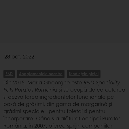
28 oct. 2022
R&D
Angajamentele noastre
Tendințele pieței
Din 2015, Maria Gheorghe este
R&D Speciality
Fats Puratos România
și se ocupă de cercetarea
și dezvoltarea ingredientelor funcționale pe
bază de grăsimi, din gama de margarină și
grăsimi speciale - pentru foietaj și pentru
încorporare. Când s-a alăturat echipei Puratos
România, în 2007, oferea sprijin companiilor