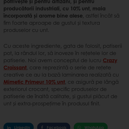
potrivește și pentru artizani, și pentru
producătorii industriali, cu 10% unt, maia
încorporată și arome bine alese
, astfel încât să
fim foarte aproape de gustul și textura
produselor cu unt.
Cu aceste ingrediente, gata de folosit, patiserii
pot, la rândul lor, să inoveze în rețetele lor de
patiserie. Noi avem conceptul de lucru
Crazy
Croissant
, care reprezintă o serie de rețete
creative ce au la bază laminarea realizată cu
Mimetic Primeur 10% unt
, ce asigură pe lângă
exteriorul crocant, specific produselor de
patiserie de înaltă calitate, și gustul plăcut de
unt și extra-prospețime în produsul finit.
LinkedIn
Facebook
WhatsApp