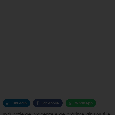
LinkedIn
Facebook
WhatsApp
În funcție de procentele de grăsime din soluțiile