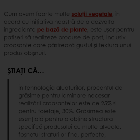
Cum avem foarte multe
soluții vegetale
, în
acord cu inițiativa noastră de a dezvolta
ingrediente
pe bază de plante
, este ușor pentru
patiseri să realizeze produse de post, inclusiv
croasante care păstrează gustul și textura unui
produs obișnuit.
ȘTIAȚI CĂ…
În tehnologia aluaturilor, procentul de
grăsime pentru laminare necesar
realizării croasantelor este de 25% și
pentru foietaje, 30%. Grăsimea este
esențială pentru a obține structura
specifică produsului cu multe alveole,
foșnetul straturilor fine, perfecte,