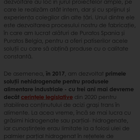
dezvoltare au loc în jurul proiectelor ample, pe
care le realizăm atât intern, dar și cu sprijinul și
experiența colegilor din alte țări. Unul dintre ele
este dezvoltarea procesului nostru de fabricație,
în care am lucrat alături de Puratos Spania și
Puratos Belgia, pentru a oferi patiserilor acele
soluții cu care să obțină produse cu o calitate
constantă.
De asemenea,
în 2017
, am dezvoltat
primele
soluții nehidrogenate pentru produsele
alimentare industriale - cu trei ani mai devreme
decât
cerințele legislative
din 2020 pentru
stabilirea conținutului de acizi grași trans în
alimente. La acea vreme, încă se mai lucra cu
grăsimi hidrogenate sau parțial- hidrogenate,
iar cunoștințele erau limitate la a folosi ulei de
palmier parțial hidrogenat în rețetele de