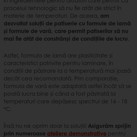
în ingredientele pentru aluaturi care permit ca
procesul tehnologic să nu fie atât de strict în
materie de temperaturi. De aceea,
am
dezvoltat soluții de patiserie cu formule de iarnă
și formule de vară, care permit patiserilor să nu
mai fie atât de constrânși de condițiile de lucru
.
Astfel, formula de iarnă are plasticitate și
caracteristici potrivite pentru laminare, în
condiții de păstrare la o temperatură mai joasă
decât cea recomandată. Prin comparație,
formula de vară este adaptată astfel încât să se
poată lucra bine și când a fost păstrată la
temperaturi care depășesc spectrul de 16 - 18
°C.
Însă nu ne oprim doar la soluții!
Asigurăm sprijin
prin numeroase
ateliere demonstrative
pentru