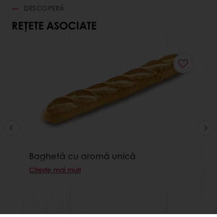
DESCOPERĂ
REȚETE ASOCIATE
Baghetă cu aromă unică
Citește mai mult