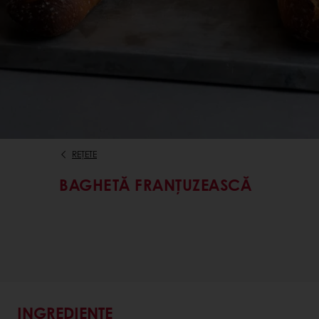
REȚETE
BAGHETĂ FRANȚUZEASCĂ
INGREDIENTE