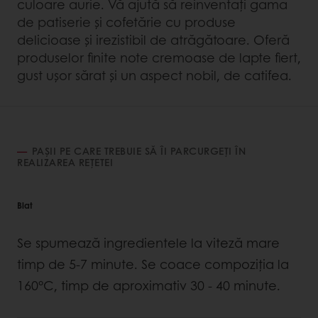
culoare aurie. Vă ajută să reinventați gama
de patiserie și cofetărie cu produse
delicioase și irezistibil de atrăgătoare. Oferă
produselor finite note cremoase de lapte fiert,
gust ușor sărat și un aspect nobil, de catifea.
PAȘII PE CARE TREBUIE SĂ ÎI PARCURGEȚI ÎN
REALIZAREA REȚETEI
Blat
Se spumează ingredientele la viteză mare
timp de 5-7 minute. Se coace compoziția la
160°C, timp de aproximativ 30 - 40 minute.