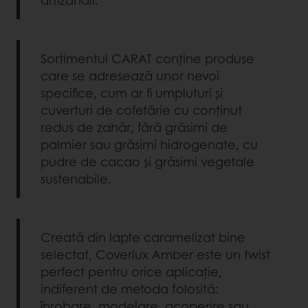
artizanali.
Sortimentul CARAT conține produse
care se adresează unor nevoi
specifice, cum ar fi umpluturi și
cuverturi de cofetărie cu conținut
redus de zahăr, fără grăsimi de
palmier sau grăsimi hidrogenate, cu
pudre de cacao și grăsimi vegetale
sustenabile.
Creată din lapte caramelizat bine
selectat, Coverlux Amber este un twist
perfect pentru orice aplicație,
indiferent de metoda folosită:
înrobare, modelare, acoperire sau