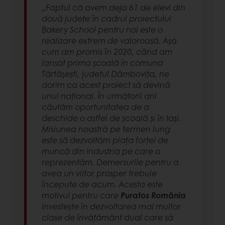
„Faptul că avem deja 61 de elevi din
două județe în cadrul proiectului
Bakery School pentru noi este o
realizare extrem de valoroasă. Așa
cum am promis în 2020, când am
lansat prima școală în comuna
Tărtășești, județul Dâmbovița, ne
dorim ca acest proiect să devină
unul național. În următorii ani
căutăm oportunitatea de a
deschide o astfel de școală și în Iași.
Misiunea noastră pe termen lung
este să dezvoltăm piața forței de
muncă din industria pe care o
reprezentăm. Demersurile pentru a
avea un viitor prosper trebuie
începute de acum. Acesta este
motivul pentru care
Puratos România
investește în dezvoltarea mai multor
clase de învățământ dual care să