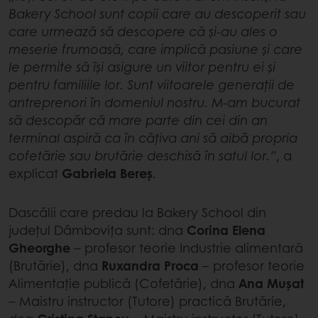
Bakery School sunt copii care au descoperit sau
care urmează să descopere că și-au ales o
meserie frumoasă, care implică pasiune și care
le permite să își asigure un viitor pentru ei și
pentru familiile lor. Sunt viitoarele generații de
antreprenori în domeniul nostru. M-am bucurat
să descopăr că mare parte din cei din an
terminal aspiră ca în câțiva ani să aibă propria
cofetărie sau brutărie deschisă în satul lor.”
, a
explicat
Gabriela Bereș
.
Dascălii care predau la Bakery School din
județul Dâmbovița sunt: dna
Corina Elena
Gheorghe
– profesor teorie Industrie alimentară
(Brutărie), dna
Ruxandra Proca
– profesor teorie
Alimentație publică (Cofetărie), dna
Ana Mușat
– Maistru instructor (Tutore) practică Brutărie,