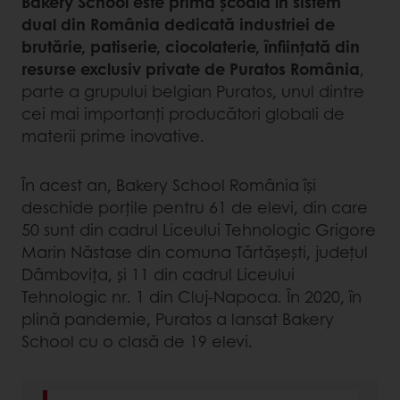
Bakery School este prima școală în sistem
dual din România dedicată industriei de
brutărie, patiserie, ciocolaterie, înființată din
resurse exclusiv private de Puratos România
,
parte a grupului belgian Puratos, unul dintre
cei mai importanți producători globali de
materii prime inovative.
În acest an, Bakery School România își
deschide porțile pentru 61 de elevi, din care
50 sunt din cadrul Liceului Tehnologic Grigore
Marin Năstase din comuna Tărtășești, județul
Dâmbovița, și 11 din cadrul Liceului
Tehnologic nr. 1 din Cluj-Napoca. În 2020, în
plină pandemie, Puratos a lansat Bakery
School cu o clasă de 19 elevi.