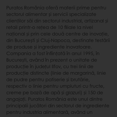
Puratos România oferă materii prime pentru
sectorul alimentar şi servicii specializate
clienților săi din sectorul industrial, artizanal și
retail printr-o reţea de 10 ﬁliale la nivel
național şi prin cele două centre de inovație,
din București și Cluj-Napoca, destinate testării
de produse și ingrediente inovatoare.
Compania a fost înﬁințată în anul 1995, în
București, având în prezent o unitate de
producție în județul Ilfov, cu trei linii de
producţie distincte (linie de margarină, linie
de pudre pentru patiserie şi brutărie,
respectiv o linie pentru umpluturi cu fructe,
creme pe bază de apă și glazuri) şi 150 de
angajaţi. Puratos România este unul dintre
principalii jucători din sectorul de ingrediente
pentru industria alimentară, având un