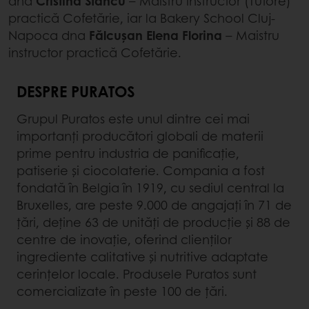
dna
Cristina Stancu
– Maistru instructor (Tutore)
practică Cofetărie, iar la Bakery School Cluj-
Napoca dna
Fălcușan Elena Florina
– Maistru
instructor practică Cofetărie.
DESPRE PURATOS
Grupul Puratos este unul dintre cei mai
importanți producători globali de materii
prime pentru industria de paniﬁcaţie,
patiserie şi ciocolaterie. Compania a fost
fondată în Belgia în 1919, cu sediul central la
Bruxelles, are peste 9.000 de angajaţi în 71 de
ţări, deține 63 de unităţi de producţie şi 88 de
centre de inovaţie, oferind clienților
ingrediente calitative și nutritive adaptate
cerințelor locale. Produsele Puratos sunt
comercializate în peste 100 de ţări.