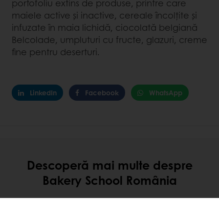
portofoliu extins de produse, printre care
maiele active și inactive, cereale încolțite și
infuzate în maia lichidă, ciocolată belgiană
Belcolade, umpluturi cu fructe, glazuri, creme
ﬁne pentru deserturi.
LinkedIn
Facebook
WhatsApp
Descoperă mai multe despre
Bakery School România