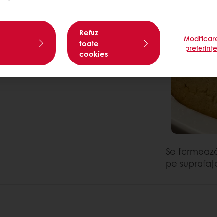
Refuz
Modificar
toate
preferinț
cookies
Se formează
pe suprafaț