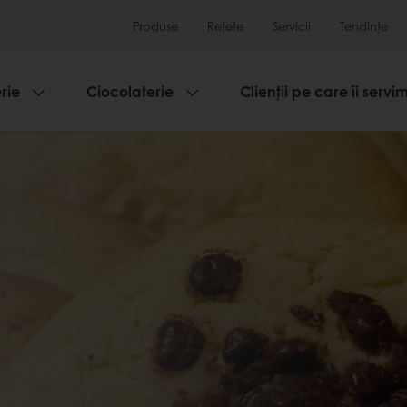
Produse
Rețete
Servicii
Tendințe
rie
Ciocolaterie
Clienții pe care îi servi