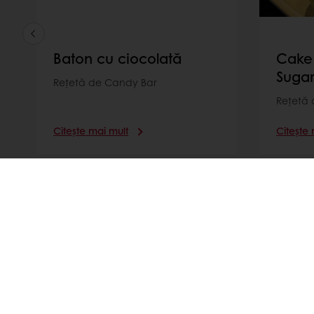
Baton cu ciocolată
Cake
Suga
Rețetă de Candy Bar
Rețetă
Citește mai mult
Citește 
Disponibil 24/7
Plata online disponibi
Produse
Despre Pura
Rețete
Știri