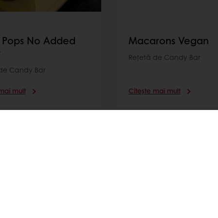
 Pops No Added
Macarons Vegan
r
Rețetă de Candy Bar
 de Candy Bar
mai mult
Citește mai mult
lă
Promoții exclusive
Rețete de inspirație
Dat
tos