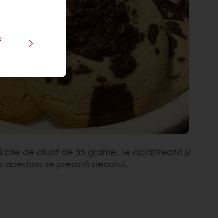
e
e
 bile de aluat de 35 grame, se aplatizează și
a acestora se presară decorul.