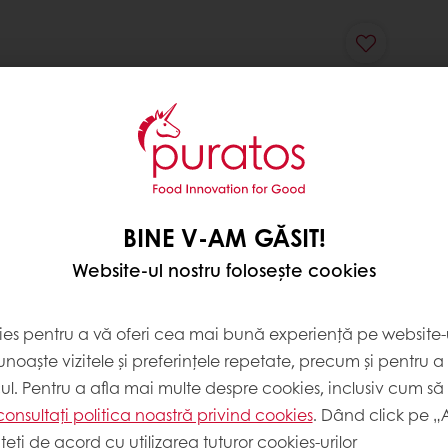
BINE V-AM GĂSIT!
 adaugă apa. Se lasă la frigider până
Website-ul nostru folosește cookies
u ingredientele pudră. Se coc la
ies pentru a vă oferi cea mai bună experiență pe website-u
noaște vizitele și preferințele repetate, precum și pentru a
cul. Pentru a afla mai multe despre cookies, inclusiv cum să 
consultați politica noastră privind cookies
. Dând click pe „
a.
teți de acord cu utilizarea tuturor cookies-urilor