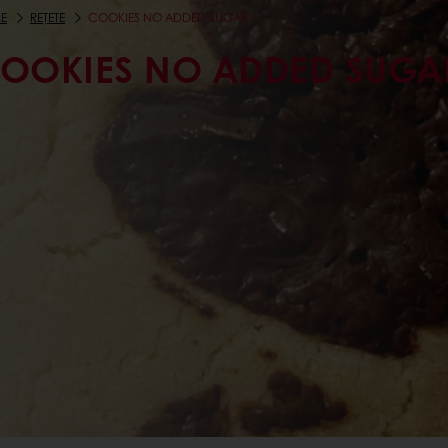
E
REȚETE
COOKIES NO ADDED SUGAR
OOKIES NO ADDED SUGA