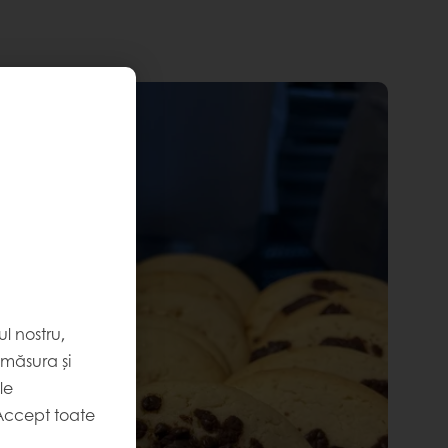
l nostru,
 măsura și
le
Accept toate