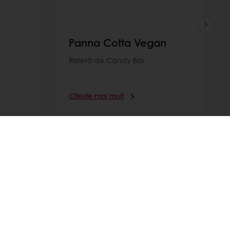
Panna Cotta Vegan
Rețetă de Candy Bar
Citește mai mult
e despre consumatori
Noutăți și trenduri
Selectează o țară
Website corporate