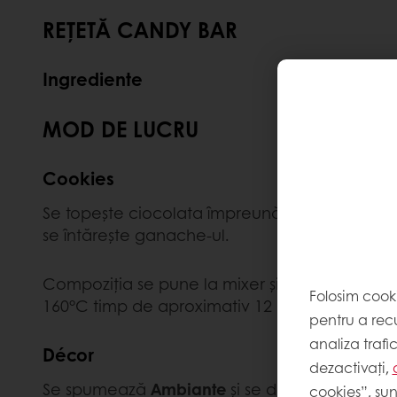
REȚETĂ CANDY BAR
Ingrediente
MOD DE LUCRU
Cookies
Se topește ciocolata împreună cu uleiul și se
se întărește ganache-ul.
Compoziția se pune la mixer și se amestecă c
Folosim cook
160°C timp de aproximativ 12 minute.
pentru a recu
analiza trafi
Décor
dezactivați,
Se spumează
Ambiante
și se decorează cu e
cookies”, sun