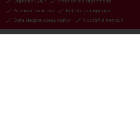
Disponibil 24/7
Plata online disponibilă
Promoții exclusive
Rețete de inspirație
Date despre consumatori
Noutăți și trenduri
Produse
Rețete
Servicii
Despre Puratos
Știri
Opinii ale consumatorilor
Contactează-ne
Selectează o țară
Website corporate