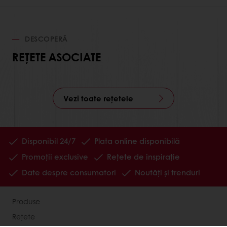
DESCOPERĂ
REȚETE ASOCIATE
Vezi toate rețetele
Disponibil 24/7
Plata online disponibilă
Promoții exclusive
Rețete de inspirație
Date despre consumatori
Noutăți și trenduri
Produse
Rețete