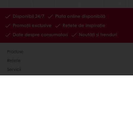
Disponibil 24/7
Plata online disponibilă
Promoții exclusive
Rețete de inspirație
Date despre consumatori
Noutăți și trenduri
Produse
Rețete
Servicii
Despre Puratos
Știri
Opinii ale consumatorilor
Contactează-ne
Selectează o țară