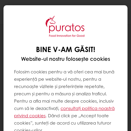
Togg
navi
REȚETE
CHEC CARROT CAKE
BINE V-AM GĂSIT!
Website-ul nostru folosește cookies
Folosim cookies pentru a vă oferi cea mai bună
experiență pe website-ul nostru, pentru a
recunoaște vizitele și preferințele repetate,
precum și pentru a măsura și analiza traficul.
Pentru a afla mai multe despre cookies, inclusiv
cum să le dezactivați,
consultați politica noastră
privind cookies
. Dând click pe „Accept toate
cookies”, sunteți de acord cu utilizarea tuturor
cookies-urilor