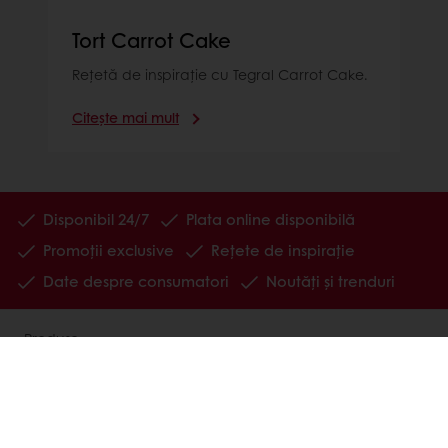
Tort Carrot Cake
Rețetă de inspirație cu Tegral Carrot Cake.
Citește mai mult
Disponibil 24/7
Plata online disponibilă
Promoții exclusive
Rețete de inspirație
Date despre consumatori
Noutăți și trenduri
Produse
Rețete
Servicii