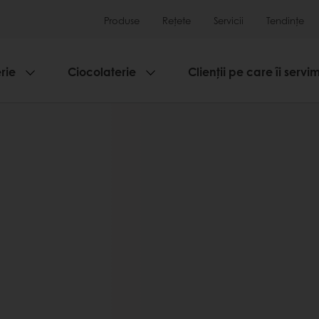
Produse
Rețete
Servicii
Tendințe
rie
Ciocolaterie
Clienții pe care îi servi