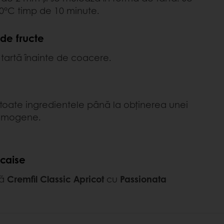
0°C timp de 10 minute.
de fructe
 tartă înainte de coacere.
toate ingredientele până la obținerea unei
 omogene.
caise
că
Cremfil Classic Apricot
cu
Passionata