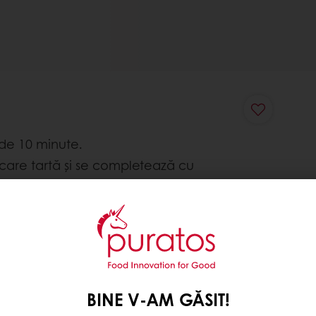
 de 10 minute.
ecare tartă și se completează cu
ză cu
Harmony Classic Briant
.
BINE V-AM GĂSIT!