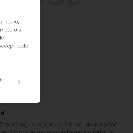
l nostru,
 măsura și
le
Accept toate
e
e
LUCRU
ed
 toate ingredientele. Se întinde aluatul până
 de 2 mm și se mulează în forma de tartă. Se