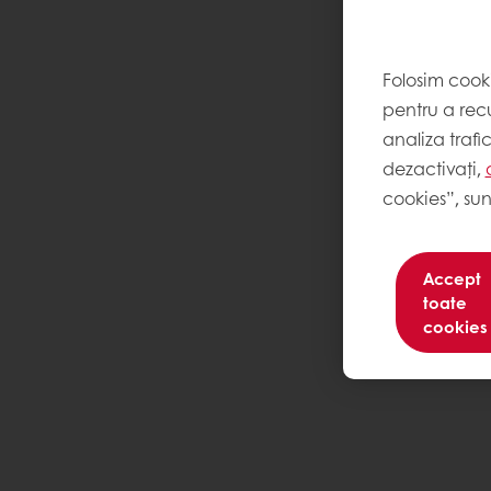
Folosim cook
pentru a recu
analiza trafi
dezactivați,
cookies”, sun
Accept
toate
cookies