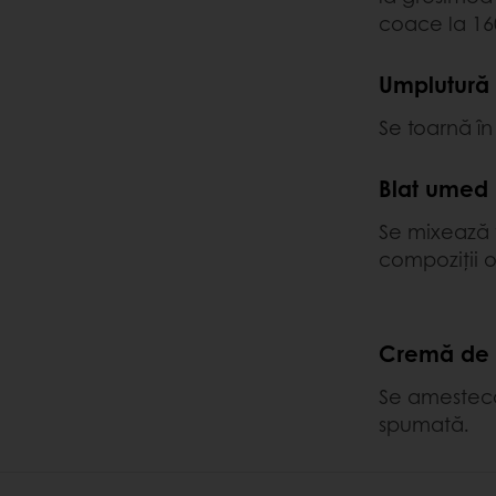
coace la 16
Umplutură 
Se toarnă în
Blat umed
Se mixează 
compoziții
Cremă de 
Se ameste
spumată.