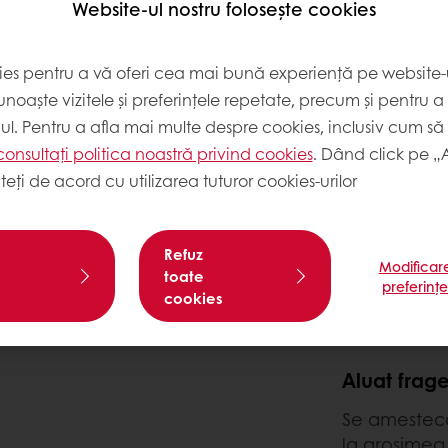
Website-ul nostru folosește cookies
ies pentru a vă oferi cea mai bună experiență pe website-u
noaște vizitele și preferințele repetate, precum și pentru a
cul. Pentru a afla mai multe despre cookies, inclusiv cum să 
consultați politica noastră privind cookies
. Dând click pe „
teți de acord cu utilizarea tuturor cookies-urilor
Refuz
Modificar
toate
preferinț
cookies
MOD DE 
Aluat frag
Se amestecă
la grosimea