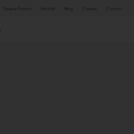
Despre Puratos
Noutăți
Blog
Cariere
Contact
m