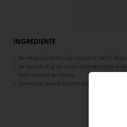
INGREDIENTE
Se mulează tarta și se coace la 160°C timp
Se toarnă 30 g de umplutură de fructe în fi
blat umed și se coace.
Crema se toarnă în tarta răcită și se glasea