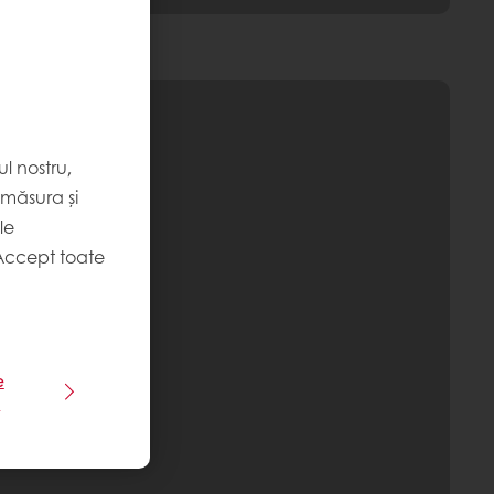
l nostru,
 măsura și
le
Accept toate
e
e