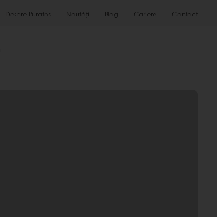
Despre Puratos
Noutăți
Blog
Cariere
Contact
m