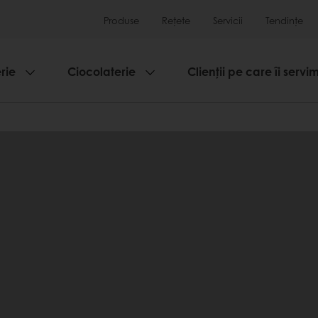
Produse
Rețete
Servicii
Tendințe
rie
Ciocolaterie
Clienții pe care îi servi