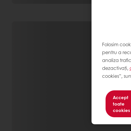
Folosim cook
pentru a recu
analiza trafi
dezactivați,
cookies”, sun
Accept
toate
cookies