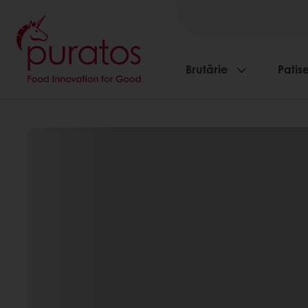
Brutărie
Patise