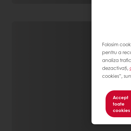
Folosim cook
pentru a recu
analiza trafi
dezactivați,
cookies”, sun
Accept
toate
cookies