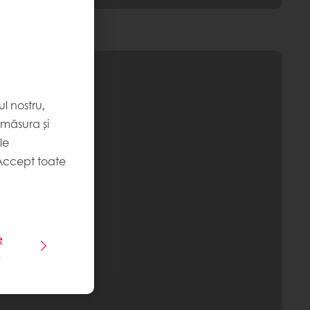
l nostru,
 măsura și
le
Accept toate
e
e