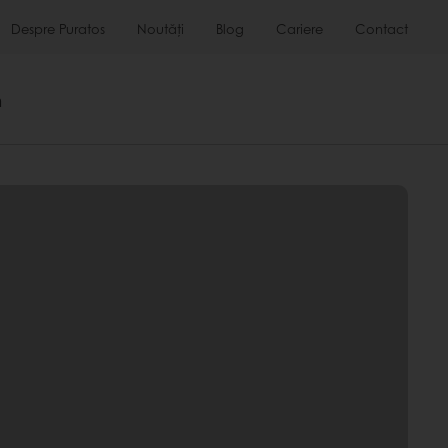
Despre Puratos
Noutăți
Blog
Cariere
Contact
m