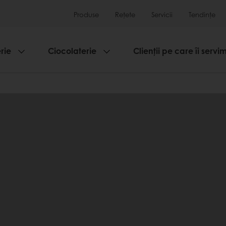
Produse
Rețete
Servicii
Tendințe
rie
Ciocolaterie
Clienții pe care îi servi