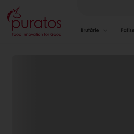
Brutărie
Patise