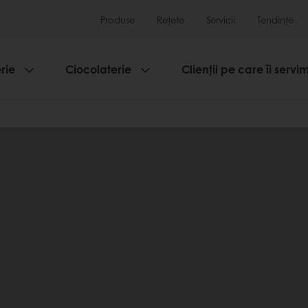
Produse
Rețete
Servicii
Tendințe
rie
Ciocolaterie
Clienții pe care îi servi