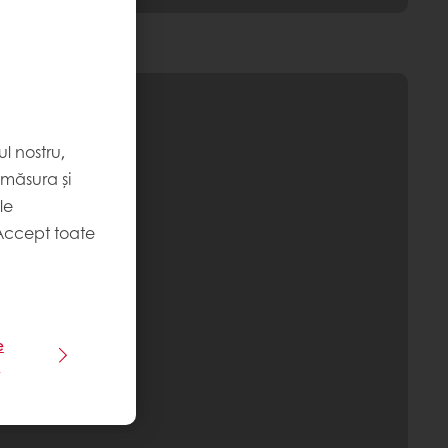
l nostru,
 măsura și
le
Accept toate
e
e