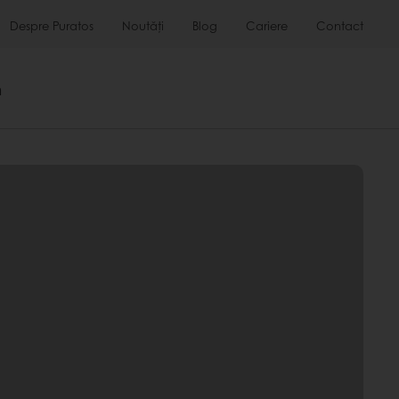
Despre Puratos
Noutăți
Blog
Cariere
Contact
m