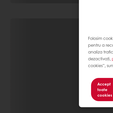
Folosim cook
pentru a recu
analiza trafi
dezactivați,
cookies”, sun
Accept
toate
cookies