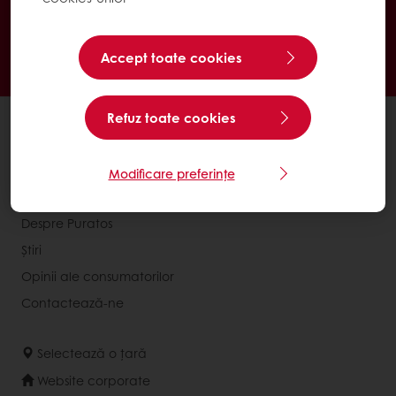
Disponibil 24/7
Plata online disponibilă
Promoții exclusive
Rețete de inspirație
Accept toate cookies
Date despre consumatori
Noutăți și trenduri
Refuz toate cookies
Produse
Rețete
Modificare preferințe
Servicii
Despre Puratos
Știri
Opinii ale consumatorilor
Contactează-ne
Selectează o țară
Website corporate