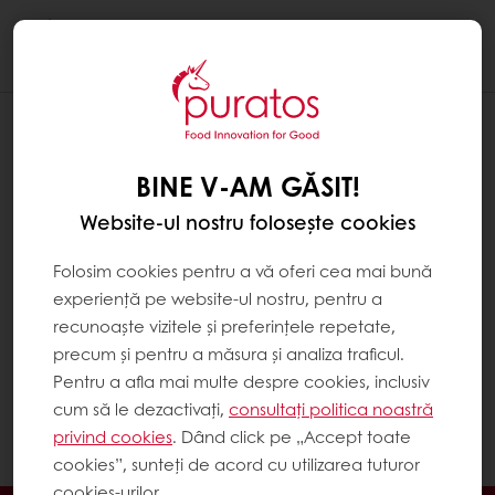
Togg
navi
AM UITAT PAROLA
BINE V-AM GĂSIT!
Pentru a schimba parola, apasă pe
pictograma MyPuratos din colțul din dreapta
Website-ul nostru folosește cookies
sus, apoi pe „Intră în cont” și în final pe
„Parolă uitată? Resetează”.
Folosim cookies pentru a vă oferi cea mai bună
experiență pe website-ul nostru, pentru a
Parola este strict confidențială. Sunteți singura
recunoaște vizitele și preferințele repetate,
persoană care o poate schimba. Dacă
precum și pentru a măsura și analiza traficul.
întâmpini dificultăți, contactează-ne pe
Pentru a afla mai multe despre cookies, inclusiv
numărul de telefon sau la adresa de e-mail
cum să le dezactivați,
consultați politica noastră
afișată pe site.
privind cookies
. Dând click pe „Accept toate
cookies”, sunteți de acord cu utilizarea tuturor
cookies-urilor