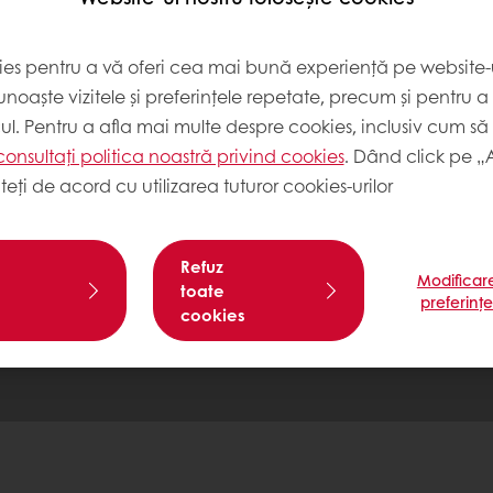
lă
Promoții exclusive
Rețete de inspirație
Dat
ies pentru a vă oferi cea mai bună experiență pe website-u
noaște vizitele și preferințele repetate, precum și pentru a
cul. Pentru a afla mai multe despre cookies, inclusiv cum să 
tos
consultați politica noastră privind cookies
. Dând click pe „
teți de acord cu utilizarea tuturor cookies-urilor
consumatorilor
ză-ne
Refuz
Modificar
toate
preferinț
cookies