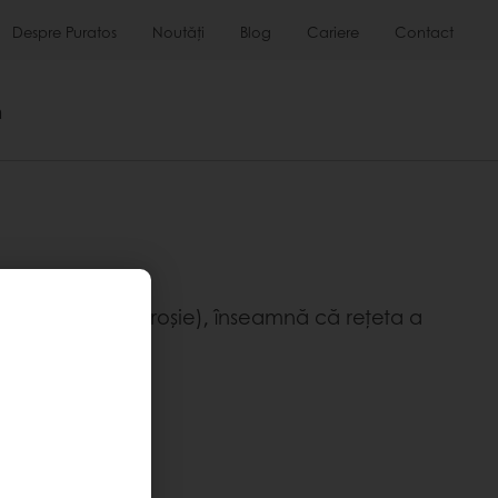
Despre Puratos
Noutăți
Blog
Cariere
Contact
m
pletată (devine roșie), înseamnă că rețeta a
a "Spațiul meu".