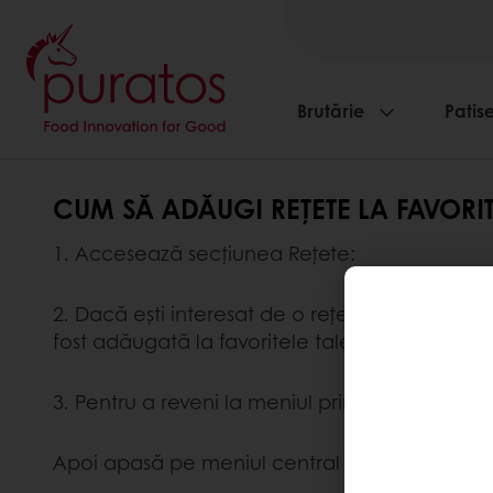
Brutărie
Patise
CUM SĂ ADĂUGI REȚETE LA FAVORITE
1. Accesează secțiunea Rețete:
2. Dacă ești interesat de o rețetă, apasă pe 
fost adăugată la favoritele tale.
3. Pentru a reveni la meniul principal și a ve
Apoi apasă pe meniul central și, în final, pe "R