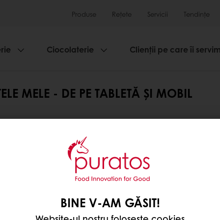
Produse
Rețete
Servicii
Tendințe
rie
Ciocolaterie
Clienții pe care îi servi
LE MELE - DE PE TABLETĂ ȘI MOBIL
inimă în colțul din dreapta sus. Când inima este com
dea rețetele pe care le-ai salvat, apasă pe pictogram
BINE V-AM GĂSIT!
ețetele mele favorite".
Website-ul nostru folosește cookies