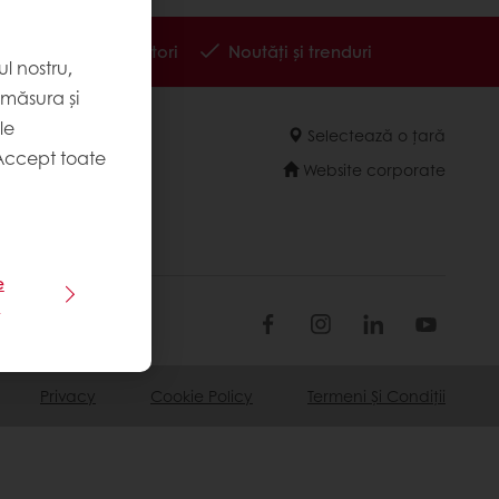
e despre consumatori
Noutăți și trenduri
l nostru,
 măsura și
le
Selectează o țară
Accept toate
Website corporate
e
e
Privacy
Cookie Policy
Termeni Și Condiții