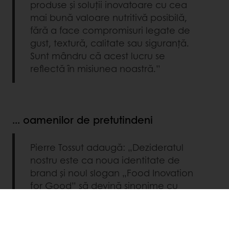
produse și soluții inovatoare cu cea
mai bună valoare nutritivă posibilă,
fără a face compromisuri legate de
gust, textură, calitate sau siguranță.
Sunt mândru că acest lucru se
reflectă în misiunea noastră.”
... oamenilor de pretutindeni
Pierre Tossut adaugă: „Dezideratul
nostru este ca noua identitate de
brand și noul slogan „Food Inovation
for Good” să devină sinonime cu
Puratos. Am început să abordăm
unele dintre marile teme sensibile din
industria noastră alimentară și