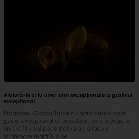
Alătură-te și tu unei lumi excepționale a gustului
exceptional
Programul Cacao-Trace nu garantează doar
gustul excepțional al ciocolatei care ajunge la
tine, ci îți dă și posibilitatea de a face o
schimbare reală în bine.