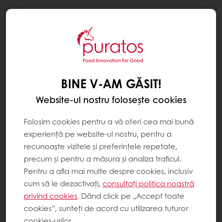
Togg
navi
NOUTĂȚI
INTRĂ ÎN LUMEA EXCEPȚIONALĂ A UNEI
BINE V-AM GĂSIT!
CIOCOLATE EXCEPȚIONALE
Website-ul nostru folosește cookies
Folosim cookies pentru a vă oferi cea mai bună
experiență pe website-ul nostru, pentru a
recunoaște vizitele și preferințele repetate,
precum și pentru a măsura și analiza traficul.
Pentru a afla mai multe despre cookies, inclusiv
cum să le dezactivați,
consultați politica noastră
privind cookies
. Dând click pe „Accept toate
cookies”, sunteți de acord cu utilizarea tuturor
cookies-urilor