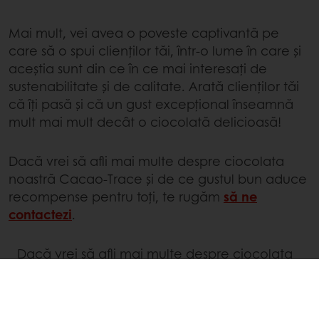
Mai mult, vei avea o poveste captivantă pe
care să o spui clienților tăi, într-o lume în care și
aceștia sunt din ce în ce mai interesați de
sustenabilitate și de calitate. Arată clienților tăi
că îți pasă și că un gust excepțional înseamnă
mult mai mult decât o ciocolată delicioasă!
Dacă vrei să afli mai multe despre ciocolata
noastră Cacao-Trace și de ce gustul bun aduce
recompense pentru toți, te rugăm
să ne
contactezi
.
Dacă vrei să afli mai multe despre ciocolata
noastră Cacao-Trace și de ce gustul bun
aduce recompense pentru toți, te rugăm
să
ne contactezi
.