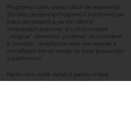
Programul nostru personalizat de leadership
(Puratos Leadership Program) îi transformă pe
liderii din prezent și pe cei viitori în
ambasadori pasionați ai culturii noastre
„magice”. Devenind „parteneri de încredere
în inovație”, aceștia pot reuși mai repede și
mai eficient într-un mediu de lucru provocator
și performant.
Pentru mai multe detalii și pentru a face
primul pas în acest parcurs captivant,
consultă posturile disponibile
aici
!
Disponibil 24/7
Plata online disponibilă
Promoții exclusive
Rețete de inspirație