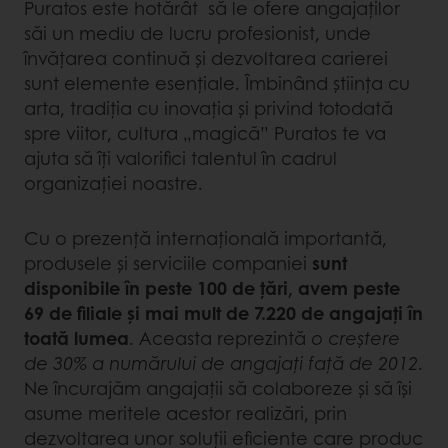
Puratos este hotărât să le ofere angajaților
săi un mediu de lucru profesionist, unde
învățarea continuă și dezvoltarea carierei
sunt elemente esențiale. Îmbinând știința cu
arta, tradiția cu inovația și privind totodată
spre viitor, cultura „magică” Puratos te va
ajuta să îți valorifici talentul în cadrul
organizației noastre.
Cu o prezență internațională importantă,
produsele și serviciile companiei
sunt
disponibile în peste 100 de țări, avem peste
69 de filiale și mai mult de 7.220 de angajați în
toată lumea
. Aceasta reprezintă
o creștere
de 30% a numărului de angajați față de 2012
.
Ne încurajăm angajații să colaboreze și să își
asume meritele acestor realizări, prin
dezvoltarea unor soluții eficiente care produc