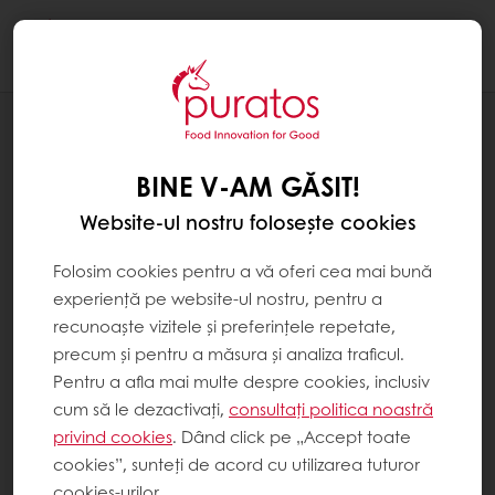
Togg
navi
GENERATIA-URMATOARE
OAMENII PURATOS
BINE V-AM GĂSIT!
Website-ul nostru folosește cookies
Folosim cookies pentru a vă oferi cea mai bună
experiență pe website-ul nostru, pentru a
recunoaște vizitele și preferințele repetate,
precum și pentru a măsura și analiza traficul.
Pentru a afla mai multe despre cookies, inclusiv
cum să le dezactivați,
consultați politica noastră
privind cookies
. Dând click pe „Accept toate
cookies”, sunteți de acord cu utilizarea tuturor
cookies-urilor