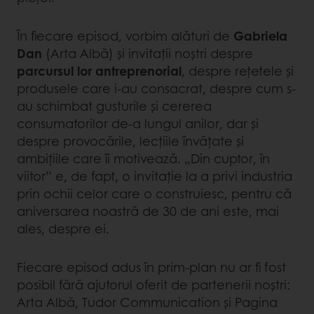
În fiecare episod, vorbim alături de
Gabriela
Dan
(Arta Albă) și invitații noștri despre
parcursul lor antreprenorial
, despre rețetele și
produsele care i-au consacrat, despre cum s-
au schimbat gusturile și cererea
consumatorilor de-a lungul anilor, dar și
despre provocările, lecțiile învățate și
ambițiile care îi motivează. „Din cuptor, în
viitor” e, de fapt, o invitație la a privi industria
prin ochii celor care o construiesc, pentru că
aniversarea noastră de 30 de ani este, mai
ales, despre ei.
Fiecare episod adus în prim-plan nu ar fi fost
posibil fără ajutorul oferit de partenerii noștri:
Arta Albă, Tudor Communication și Pagina