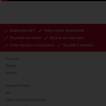
Disponibil 24/7
Plata online disponibilă
Promoții exclusive
Rețete de inspirație
Date despre consumatori
Noutăți și trenduri
Produse
Rețete
Servicii
Despre Puratos
Știri
Opinii ale consumatorilor