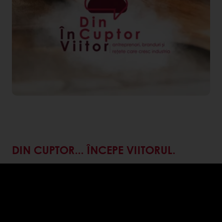
DIN CUPTOR... ÎNCEPE VIITORUL.