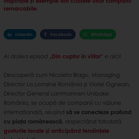
inspirație și exemple din culisele unor companii
remarcabile
.
LinkedIn
Facebook
WhatsApp
Al doilea episod
„Din cuptor în viitor”
e aici!
Descoperă cum Nicoleta Blagu, Managing
Director La Lorraine România și Viorel Ognean,
Director General Lantmannen Unibake
România, se ocupă de companii cu viziune
internațională, reușind
să se conecteze profund
cu piața românească
, respectând totodată
gusturile locale și anticipând tendințele