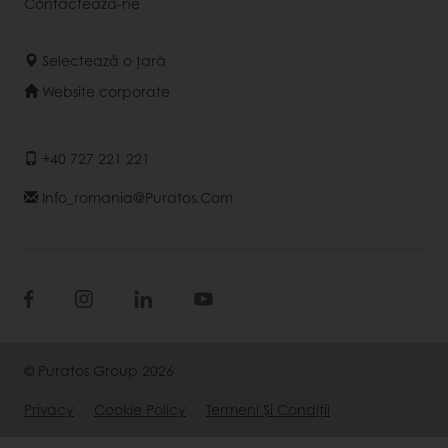
Contactează-ne
Selectează o țară
Website corporate
+40 727 221 221
Info_romania@puratos.com
© Puratos Group 2026
Privacy
Cookie Policy
Termeni Și Condiții