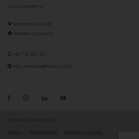
Contactează-ne
Selectează o țară
Website corporate
+40 727 221 221
Info_romania@puratos.com
© Puratos Group 2026
Privacy
Cookie Policy
Termeni Și Condiții