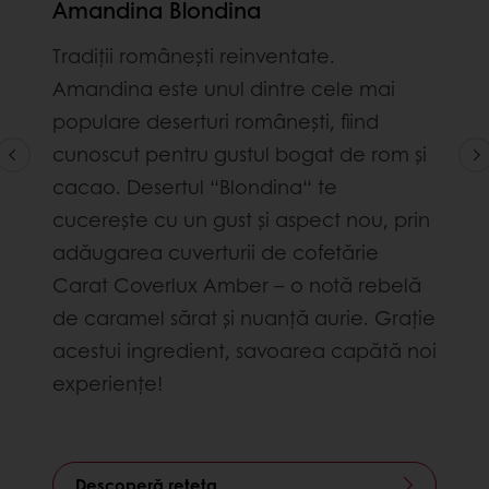
Amandina Blondina
Tradiții românești reinventate.
Amandina este unul dintre cele mai
populare deserturi românești, fiind
cunoscut pentru gustul bogat de rom și
cacao. Desertul “Blondina“ te
cucerește cu un gust și aspect nou, prin
adăugarea cuverturii de cofetărie
Carat Coverlux Amber – o notă rebelă
de caramel sărat și nuanță aurie. Grație
acestui ingredient, savoarea capătă noi
experiențe!
Descoperă rețeta