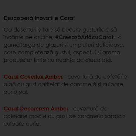
Descoperă Inovațiile Carat
Ca deserturile tale să bucure gusturile şi să
încânte pe oricine,
#CreeazăArtăcuCarat
- o
gamă largă de glazuri și umpluturi delicioase,
care completează gustul, aspectul și aroma
produselor finite cu nuanțe de ciocolată.
Carat Coverlux Amber
- cuvertură de cofetărie
albă cu gust catifelat de caramelă și culoare
auriu pal.
Carat Decorcrem Amber
- cuvertură de
cofetărie moale cu gust de caramelă sărată și
culoare aurie.