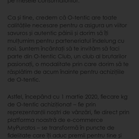
pe mesele consumatorilor.
Ca și tine, credem că O-tentic are toate
calitățile necesare pentru a asigura un viitor
savuros și autentic pâinii și dorim să îți
mulțumim pentru parteneriatul îndelung cu
noi. Suntem încântați să te invităm să faci
parte din O-tentic Club, un club al brutarilor
pasionați, o modalitate prin care dorim să te
răsplătim de acum înainte pentru achizițiile
de O-tentic.
Astfel, începând cu 1 martie 2020, fiecare kg
de O-tentic achiziționat – fie prin
reprezentanții noștri de vânzări, fie direct prin
platforma noastră de e-commerce
MyPuratos – se transformă în puncte de
fidelitate care îți aduc premii pentru tine și