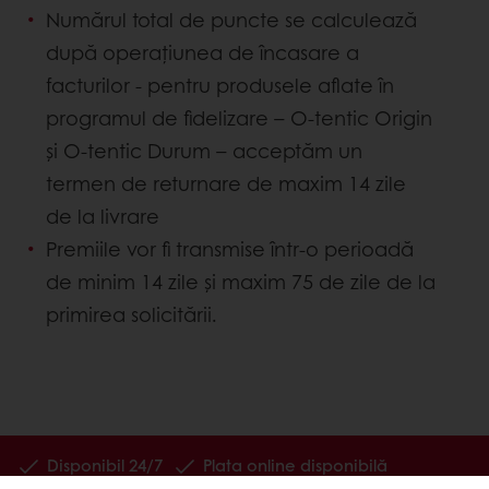
Numărul total de puncte se calculează
după operaţiunea de încasare a
facturilor - pentru produsele aflate în
programul de fidelizare – O-tentic Origin
și O-tentic Durum – acceptăm un
termen de returnare de maxim 14 zile
de la livrare
Premiile vor fi transmise într-o perioadă
de minim 14 zile şi maxim 75 de zile de la
primirea solicitării.
Disponibil 24/7
Plata online disponibilă