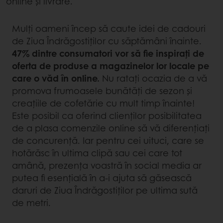
online și livrare.
Mulți oameni încep să caute idei de cadouri
de Ziua Îndrăgostiților cu săptămâni înainte.
47% dintre consumatori vor să fie inspirați de
oferta de produse a magazinelor lor locale pe
care o văd în online.
Nu ratați ocazia de a vă
promova frumoasele bunătăți de sezon și
creațiile de cofetărie cu mult timp înainte!
Este posibil ca oferind clienților posibilitatea
de a plasa comenzile online să vă diferențiați
de concurență. Iar pentru cei uituci, care se
hotărăsc în ultima clipă sau cei care tot
amână, prezența voastră în social media ar
putea fi esențială în a-i ajuta să găsească
daruri de Ziua Îndrăgostiților pe ultima sută
de metri.