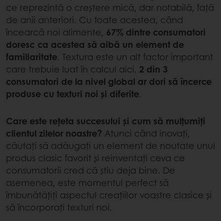
ce reprezintă o creștere mică, dar notabilă, față
de anii anteriori. Cu toate acestea, când
încearcă noi alimente,
67% dintre consumatori
doresc ca acestea să aibă un element de
familiaritate
. Textura este un alt factor important
care trebuie luat în calcul aici.
2 din 3
consumatori de la nivel global ar dori să încerce
produse cu texturi noi și diferite
.
Care este rețeta succesului și cum să mulțumiți
clientul zilelor noastre?
Atunci când inovați,
căutați să adăugați un element de noutate unui
produs clasic favorit și reinventați ceva ce
consumatorii cred că știu deja bine. De
asemenea, este momentul perfect să
îmbunătățiți aspectul creațiilor voastre clasice și
să încorporați texturi noi.