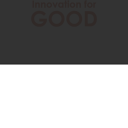
LinkedIn
Facebook
WhatsApp
Legați funde roșii, elegante, în jurul cutiilor
și adăugați etichete simple cu Ziua
Îndrăgostiților, care pot fi folosite și pe post
de cărți poștale. Cumpărătorii grăbiți, care
își fac cumpărăturile pe ultima sută de