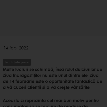
14 feb. 2022
Tendințele pieței
Multe lucruri se schimbă, însă rolul dulciurilor de
Ziua Îndrăgostiților nu este unul dintre ele. Ziua
de 14 februarie este o oportunitate fantastică de
a vă cuceri clienții și a vă crește vânzările.
Această zi reprezintă cel mai bun motiv pentru
consumatori să se bucure de produse de