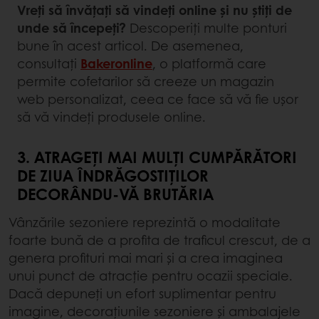
Vreți să învățați să vindeți online și nu știți de
unde să începeți?
Descoperiți multe ponturi
bune în acest articol. De asemenea,
consultați
Bakeronline
, o platformă care
permite cofetarilor să creeze un magazin
web personalizat, ceea ce face să vă fie ușor
să vă vindeți produsele online.
3. ATRAGEȚI MAI MULȚI CUMPĂRĂTORI
DE ZIUA ÎNDRĂGOSTIȚILOR
DECORÂNDU-VĂ BRUTĂRIA
Vânzările sezoniere reprezintă o modalitate
foarte bună de a profita de traficul crescut, de a
genera profituri mai mari și a crea imaginea
unui punct de atracție pentru ocazii speciale.
Dacă depuneți un efort suplimentar pentru
imagine, decorațiunile sezoniere și ambalajele