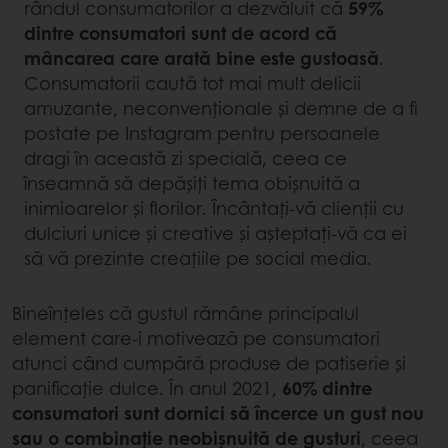
rândul consumatorilor a dezvăluit că
59%
dintre consumatori sunt de acord că
mâncarea care arată bine este gustoasă
.
Consumatorii caută tot mai mult delicii
amuzante, neconvenționale și demne de a fi
postate pe Instagram pentru persoanele
dragi în această zi specială, ceea ce
înseamnă să depășiți tema obișnuită a
inimioarelor și florilor. Încântați-vă clienții cu
dulciuri unice și creative și așteptați-vă ca ei
să vă prezinte creațiile pe social media.
Bineînțeles că gustul rămâne principalul
element care-i motivează pe consumatori
atunci când cumpără produse de patiserie și
panificație dulce. În anul 2021,
60% dintre
consumatori sunt dornici să încerce un gust nou
sau o combinație neobișnuită de gusturi
, ceea