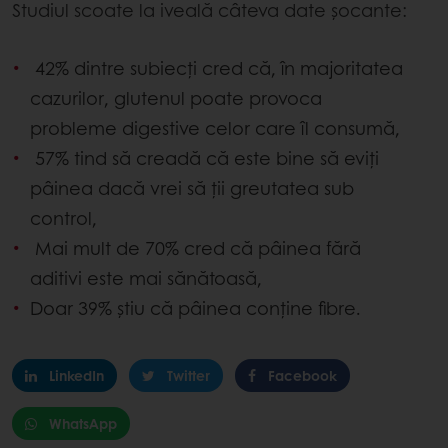
Studiul scoate la iveală câteva date șocante:
42% dintre subiecți cred că, în majoritatea
cazurilor, glutenul poate provoca
probleme digestive celor care îl consumă,
57% tind să creadă că este bine să eviți
pâinea dacă vrei să ții greutatea sub
control,
Mai mult de 70% cred că pâinea fără
aditivi este mai sănătoasă,
Doar 39% știu că pâinea conține fibre.
LinkedIn
Twitter
Facebook
WhatsApp