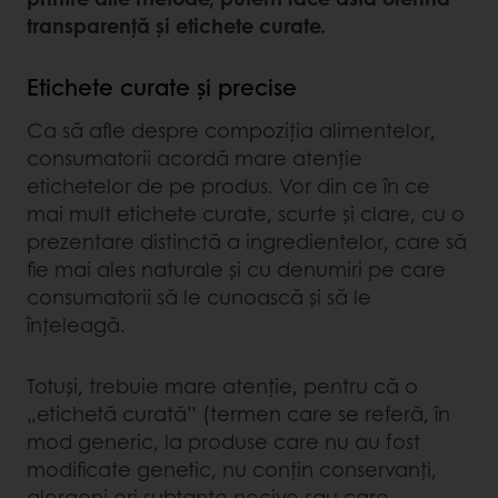
transparență și etichete curate.
Etichete curate și precise
Ca să afle despre compoziția alimentelor,
consumatorii acordă mare atenție
etichetelor de pe produs. Vor din ce în ce
mai mult etichete curate, scurte și clare, cu o
prezentare distinctă a ingredientelor, care să
fie mai ales naturale și cu denumiri pe care
consumatorii să le cunoască și să le
înțeleagă.
Totuși, trebuie mare atenție, pentru că o
„etichetă curată” (termen care se referă, în
mod generic, la produse care nu au fost
modificate genetic, nu conțin conservanți,
alergeni ori subtanțe nocive sau care