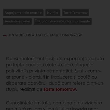
Angajamentele noastre
Nutriție
Taste Tomorrow
Tendințele pieței
Îmbunătățirea valorilor nutriționale
UN STUDIU REALIZAT DE TASTE TOMORROW
Consumatorii sunt lipsiți de experiența bazată
pe fapte care să-i ajute să facă alegerile
potrivite în privința alimentației. Sunt - cum s-
ar spune - pierduți în traducere și caută cu
disperare adevărul, după cum reiese dintr-un
studiu realizat de
Taste Tomorrow
.
Cunoștințele limitate, combinate cu viziunea
pesimistă asupra viitorului și cu invazia unor