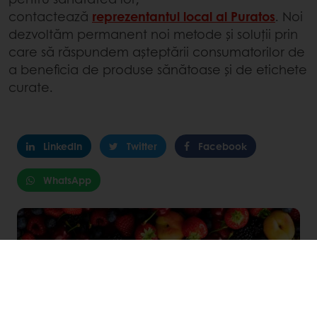
contactează
reprezentantul local al Puratos
. Noi
dezvoltăm permanent noi metode și soluții prin
care să răspundem așteptării consumatorilor de
a beneficia de produse sănătoase și de etichete
curate.
LinkedIn
Twitter
Facebook
WhatsApp