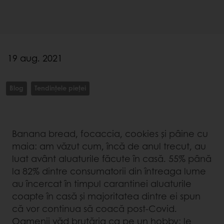
19 aug. 2021
Blog
Tendințele pieței
Banana bread, focaccia, cookies și pâine cu
maia: am văzut cum, încă de anul trecut, au
luat avânt aluaturile făcute în casă. 55% până
la 82% dintre consumatorii din întreaga lume
au încercat în timpul carantinei aluaturile
coapte în casă și majoritatea dintre ei spun
că vor continua să coacă post-Covid.
Oamenii văd brutăria ca pe un hobby: le