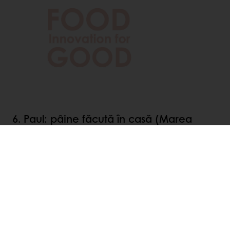
6. Paul: pâine făcută în casă (Marea
Britanie)
În 2020, lanțul francez de brutării Paul a lansat
pentru clienții lor din Marea Britanie
truse de
preparare în casă a pâinii
. Trusa de brutărie
conține tot ce are nevoie un începător pentru
a pregăti prima sa pâine: făină, drojdie, o
racletă și un coș de dospit. Pentru lansare,
Paul a lucrat împreună cu David Atherton,