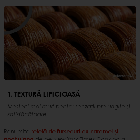
1. TEXTURĂ LIPICIOASĂ
Mesteci mai mult pentru senzații prelungite și
satisfăcătoare
Renumita
rețetă de fursecuri cu caramel și
gochujang
de pe New York Times Cooking a