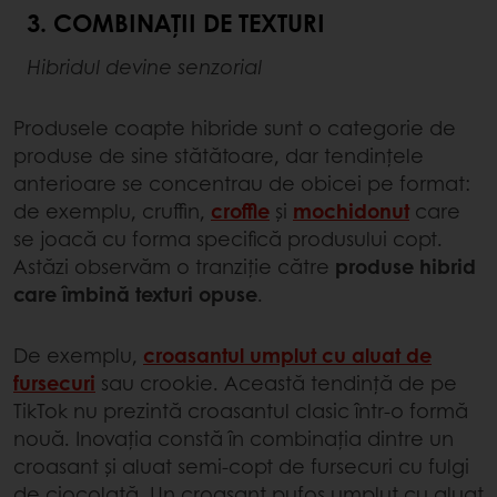
3. COMBINAȚII DE TEXTURI
Hibridul devine senzorial
Produsele coapte hibride sunt o categorie de
produse de sine stătătoare, dar tendințele
anterioare se concentrau de obicei pe format:
de exemplu, cruffin,
croffle
și
mochidonut
care
se joacă cu forma specifică produsului copt.
Astăzi observăm o tranziție către
produse hibrid
care îmbină texturi opuse
.
De exemplu,
croasantul umplut cu aluat de
fursecuri
sau crookie. Această tendință de pe
TikTok nu prezintă croasantul clasic într-o formă
nouă. Inovația constă în combinația dintre un
croasant și aluat semi-copt de fursecuri cu fulgi
de ciocolată. Un croasant pufos umplut cu aluat