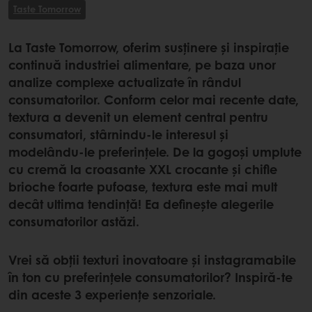
Taste Tomorrow
La Taste Tomorrow, oferim susținere și inspirație
continuă industriei alimentare, pe baza unor
analize complexe actualizate în rândul
consumatorilor. Conform celor mai recente date,
textura a devenit un element central pentru
consumatori, stârnindu-le interesul și
modelându-le preferințele. De la gogoși umplute
cu cremă la croasante XXL crocante și chifle
brioche foarte pufoase, textura este mai mult
decât ultima tendință! Ea definește alegerile
consumatorilor astăzi.
Vrei să obții texturi inovatoare și instagramabile
în ton cu preferințele consumatorilor? Inspiră-te
din aceste 3 experiențe senzoriale.