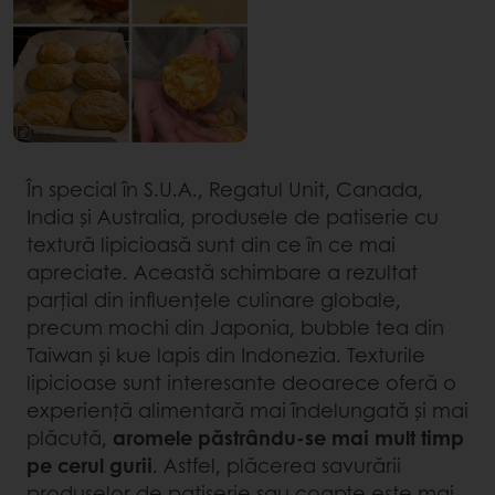
În special în S.U.A., Regatul Unit, Canada,
India și Australia, produsele de patiserie cu
textură lipicioasă sunt din ce în ce mai
apreciate. Această schimbare a rezultat
parțial din influențele culinare globale,
precum mochi din Japonia, bubble tea din
Taiwan și kue lapis din Indonezia. Texturile
lipicioase sunt interesante deoarece oferă o
experiență alimentară mai îndelungată și mai
plăcută,
aromele păstrându-se mai mult timp
pe cerul gurii
. Astfel, plăcerea savurării
produselor de patiserie sau coapte este mai