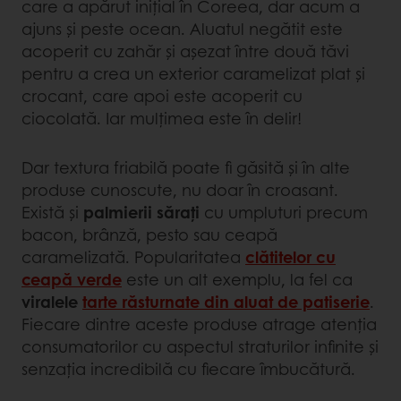
care a apărut inițial în Coreea, dar acum a
ajuns și peste ocean. Aluatul negătit este
acoperit cu zahăr și așezat între două tăvi
pentru a crea un exterior caramelizat plat și
crocant, care apoi este acoperit cu
ciocolată. Iar mulțimea este în delir!
Dar textura friabilă poate fi găsită și în alte
produse cunoscute, nu doar în croasant.
Există și
palmierii sărați
cu umpluturi precum
bacon, brânză, pesto sau ceapă
caramelizată. Popularitatea
clătitelor cu
ceapă verde
este un alt exemplu, la fel ca
viralele
tarte răsturnate din aluat de patiserie
.
Fiecare dintre aceste produse atrage atenția
consumatorilor cu aspectul straturilor infinite și
senzația incredibilă cu fiecare îmbucătură.