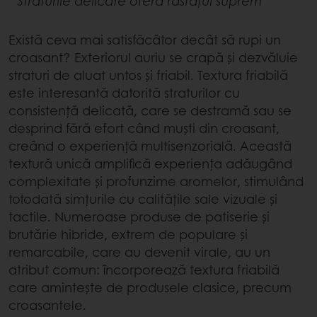
Straturile delicate oferă răsfățul suprem
Există ceva mai satisfăcător decât să rupi un
croasant? Exteriorul auriu se crapă și dezvăluie
straturi de aluat untos și friabil. Textura friabilă
este interesantă datorită straturilor cu
consistență delicată, care se destramă sau se
desprind fără efort când muști din croasant,
creând o experiență multisenzorială. Această
textură unică amplifică experiența adăugând
complexitate și profunzime aromelor, stimulând
totodată simțurile cu calitățile sale vizuale și
tactile. Numeroase produse de patiserie și
brutărie hibride, extrem de populare și
remarcabile, care au devenit virale, au un
atribut comun: încorporează textura friabilă
care amintește de produsele clasice, precum
croasantele.