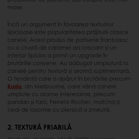
mare.
Încă un argument în favoarea texturilor
lipicioase este popularitatea prăjiturii clasice
canelé. Acest produs de patiserie franțuzesc
cu o crustă de caramel ars crocant și un
interior lipicios a primit un upgrade în
brutăriile coreene. Au adăugat umplutură la
canelé pentru textură și aromă suplimentară.
O tendință care a apărut în brutăriile precum
Kudo
, din Melbourne, care vând canelé
umplute cu arome interesante, precum
pandan și taro, Ferrero Rocher, matcha și
ceai de iasomie cu piersică și zmeură.
2. TEXTURĂ FRIABILĂ