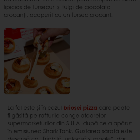
lipicios de fursecuri și fulgi de ciocolată
crocanți, acoperit cu un fursec crocant.
La fel este și în cazul
brioșei pizza
care poate
fi găsită pe rafturile congelatoarelor
supermarketurilor din S.U.A. după ce a apărut
în emisiunea Shark Tank. Gustarea sărată este
descrisă ca „friabilă, untoasă și moale”, dar