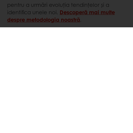
pentru a urmări evoluția tendințelor și a
identifica unele noi.
Descoperă mai multe
despre metodologia noastră
.
Ține pasul cu cele mai noi tendințe din
industrie și cu statistici despre
consumatori
Alătură-te miilor de profesioniști din domeniul
brutăriei, patiseriei și ciocolatei, care își
găsesc inspirația cu ajutorul
Taste Tomorrow
.
Nu rata! Abonează-te la newsletterul nostru și
creează mai multe produse inovatoare
relevante.
Află mai multe despre studiul Taste
Tomorrow